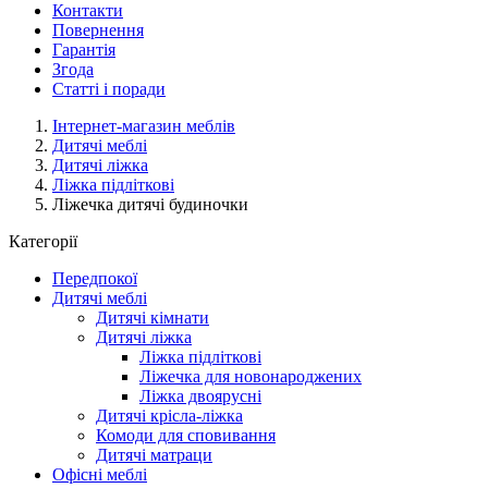
Контакти
Повернення
Гарантія
Згода
Статті і поради
Інтернет-магазин меблів
Дитячі меблі
Дитячі ліжка
Ліжка підліткові
Ліжечка дитячі будиночки
Категорії
Передпокої
Дитячі меблі
Дитячі кімнати
Дитячі ліжка
Ліжка підліткові
Ліжечка для новонароджених
Ліжка двоярусні
Дитячі крісла-ліжка
Комоди для сповивання
Дитячі матраци
Офісні меблі