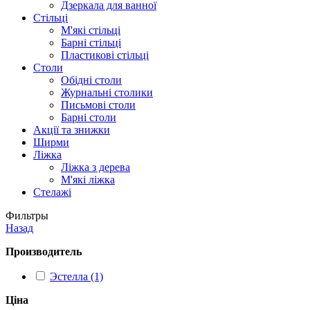
Дзеркала для ванної
Стільці
М'які стільці
Барні стільці
Пластикові стільці
Столи
Обідні столи
Журнальні столики
Письмові столи
Барні столи
Акції та знижки
Ширми
Ліжка
Ліжка з дерева
М'які ліжка
Стелажі
Фильтры
Назад
Производитель
Эстелла (1)
Ціна