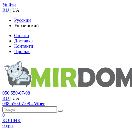
Увійти
RU
|
UA
Русский
Украинский
Оплата
Доставка
Контакти
Про нас
050
550-07-08
RU
|
UA
098
550-07-08
- Viber
0
КОШИК
0 грн.