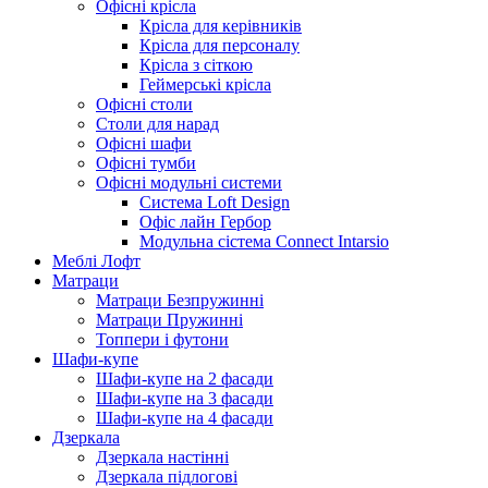
Офісні крісла
Крісла для керівників
Крісла для персоналу
Крісла з сіткою
Геймерські крісла
Офісні столи
Столи для нарад
Офісні шафи
Офісні тумби
Офісні модульні системи
Система Loft Design
Офіс лайн Гербор
Модульна сістема Connect Intarsio
Меблі Лофт
Матраци
Матраци Безпружинні
Матраци Пружинні
Топпери і футони
Шафи-купе
Шафи-купе на 2 фасади
Шафи-купе на 3 фасади
Шафи-купе на 4 фасади
Дзеркала
Дзеркала настінні
Дзеркала підлогові