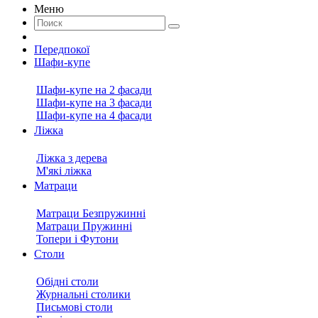
Меню
Передпокої
Шафи-купе
Шафи-купе на 2 фасади
Шафи-купе на 3 фасади
Шафи-купе на 4 фасади
Ліжка
Ліжка з дерева
М'які ліжка
Матраци
Матраци Безпружинні
Матраци Пружинні
Топери і Футони
Столи
Обідні столи
Журнальні столики
Письмові столи