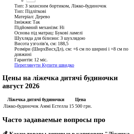
Тип:
З захисним бортиком, Ліжко-будиночок
Тип:
Підліткові
Матеріал:
Дерево
Ізніжжя:
Так
Підйомний механізм:
Ні
Основа під матрац:
Букові ламелі
Шухляда для білизни:
З шухлядою
Висота узголів'я, см:
188,5
Розміри (ШирxВисxДл), см:
+6 см по ширині і +8 см по
довжині
Гарантія:
12 міс.
Переглянути
Купити швидко
Цены на ліжечка дитячі будиночки
август 2026
Ліжечка дитячі будиночки
Цена
Ліжко-будиночок Аммі Естелла
15 500 грн.
Часто задаваемые вопросы про
💰 Какие товары дешевые в категории "Ліжечка