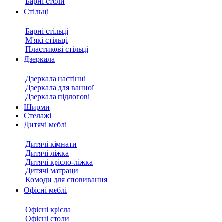
Барні столи
Стільці
Барні стільці
М'які стільці
Пластикові стільці
Дзеркала
Дзеркала настінні
Дзеркала для ванної
Дзеркала підлогові
Ширми
Стелажі
Дитячі меблі
Дитячі кімнати
Дитячі ліжка
Дитячі крісло-ліжка
Дитячі матраци
Комоди для сповивання
Офісні меблі
Офісні крісла
Офісні столи