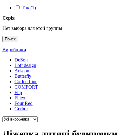
Так (1)
Серія
Нет выбора для этой группы
Поиск
Виробники
DeSon
Loft design
Art-com
Butterfly
Coffee Line
COMFORT
Flip
Flitex
Four Red
Gerbor
Ліжечка дитячі будиночки