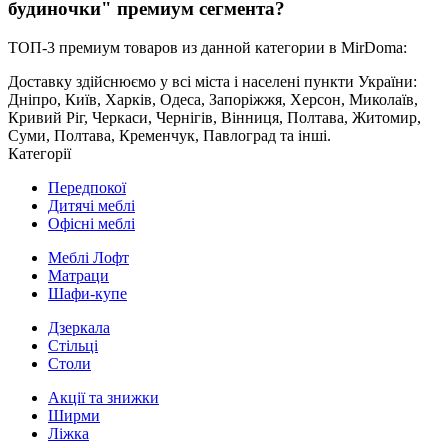
будиночки" премиум сегмента?
ТОП-3 премиум товаров из данной категории в MirDoma:
Доставку здійснюємо у всі міста і населені пункти України:
Дніпро, Київ, Харків, Одеса, Запоріжжя, Херсон, Миколаїв,
Кривий Ріг, Черкаси, Чернігів, Вінниця, Полтава, Житомир,
Суми, Полтава, Кременчук, Павлоград та інші.
Категорії
Передпокої
Дитячі меблі
Офісні меблі
Меблі Лофт
Матраци
Шафи-купе
Дзеркала
Стільці
Столи
Акції та знижки
Ширми
Ліжка