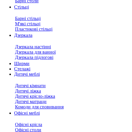
Барні столи
Стільці
Барні стільці
М'які стільці
Пластикові стільці
Дзеркала
Дзеркала настінні
Дзеркала для ванної
Дзеркала підлогові
Ширми
Стелажі
Дитячі меблі
Дитячі кімнати
Дитячі ліжка
Дитячі крісло-ліжка
Дитячі матраци
Комоди для сповивання
Офісні меблі
Офісні крісла
Офісні столи