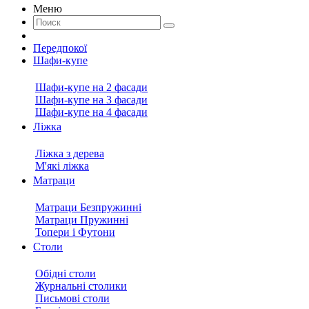
Меню
Передпокої
Шафи-купе
Шафи-купе на 2 фасади
Шафи-купе на 3 фасади
Шафи-купе на 4 фасади
Ліжка
Ліжка з дерева
М'які ліжка
Матраци
Матраци Безпружинні
Матраци Пружинні
Топери і Футони
Столи
Обідні столи
Журнальні столики
Письмові столи