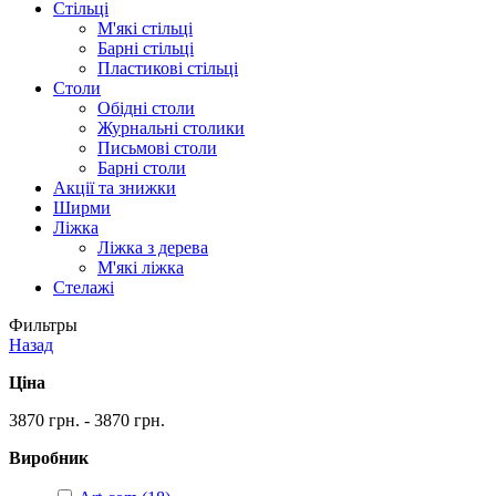
Стільці
М'які стільці
Барні стільці
Пластикові стільці
Столи
Обідні столи
Журнальні столики
Письмові столи
Барні столи
Акції та знижки
Ширми
Ліжка
Ліжка з дерева
М'які ліжка
Стелажі
Фильтры
Назад
Ціна
3870 грн. - 3870 грн.
Виробник