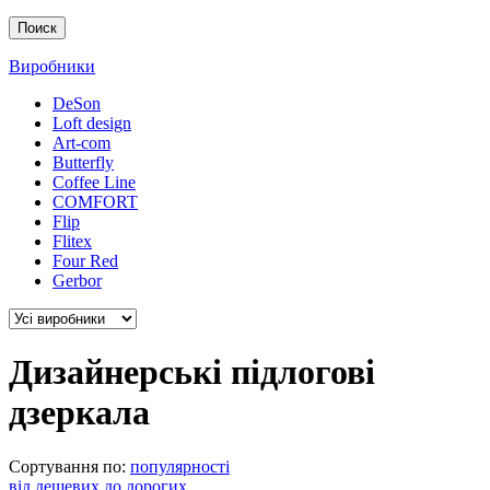
Поиск
Виробники
DeSon
Loft design
Art-com
Butterfly
Coffee Line
COMFORT
Flip
Flitex
Four Red
Gerbor
Дизайнерські підлогові
дзеркала
Сортування по:
популярності
від дешевих до дорогих