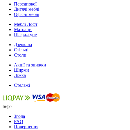
Передпокої
Дитячі меблі
Офісні меблі
Меблі Лофт
Матраци
Шафи-купе
Дзеркала
Стільці
Столи
Акції та знижки
Ширми
Ліжка
Стелажі
Інфо
Згода
FAQ
Повернення