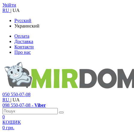
Увійти
RU
|
UA
Русский
Украинский
Оплата
Доставка
Контакти
Про нас
050
550-07-08
RU
|
UA
098
550-07-08
- Viber
0
КОШИК
0 грн.