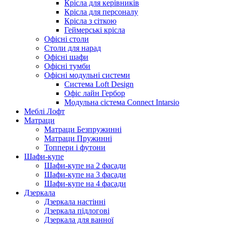
Крісла для керівників
Крісла для персоналу
Крісла з сіткою
Геймерські крісла
Офісні столи
Столи для нарад
Офісні шафи
Офісні тумби
Офісні модульні системи
Система Loft Design
Офіс лайн Гербор
Модульна сістема Connect Intarsio
Меблі Лофт
Матраци
Матраци Безпружинні
Матраци Пружинні
Топпери і футони
Шафи-купе
Шафи-купе на 2 фасади
Шафи-купе на 3 фасади
Шафи-купе на 4 фасади
Дзеркала
Дзеркала настінні
Дзеркала підлогові
Дзеркала для ванної