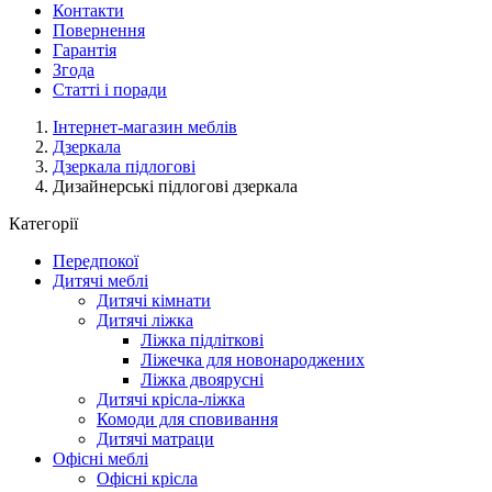
Контакти
Повернення
Гарантія
Згода
Статті і поради
Інтернет-магазин меблів
Дзеркала
Дзеркала підлогові
Дизайнерські підлогові дзеркала
Категорії
Передпокої
Дитячі меблі
Дитячі кімнати
Дитячі ліжка
Ліжка підліткові
Ліжечка для новонароджених
Ліжка двоярусні
Дитячі крісла-ліжка
Комоди для сповивання
Дитячі матраци
Офісні меблі
Офісні крісла