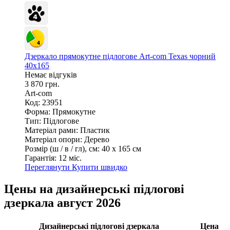
Дзеркало прямокутне підлогове Art-com Texas чорний
40х165
Немає відгуків
3 870 грн.
Art-com
Код: 23951
Форма:
Прямокутне
Тип:
Підлогове
Матеріал рами:
Пластик
Матеріал опори:
Дерево
Розмір (ш / в / гл), см:
40 х 165 см
Гарантія:
12 міс.
Переглянути
Купити швидко
Цены на дизайнерські підлогові
дзеркала август 2026
Дизайнерські підлогові дзеркала
Цена