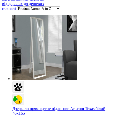
від дорогих до дешевих
новизні
Дзеркало прямокутне підлогове Art-com Texas білий
40х165