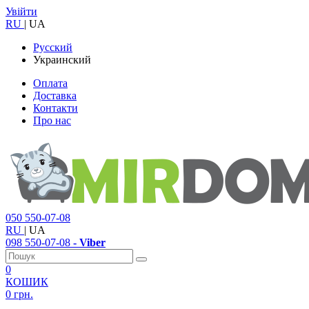
Увійти
RU
|
UA
Русский
Украинский
Оплата
Доставка
Контакти
Про нас
050
550-07-08
RU
|
UA
098
550-07-08
- Viber
0
КОШИК
0 грн.