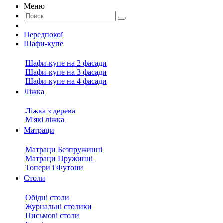
Меню
Передпокої
Шафи-купе
Шафи-купе на 2 фасади
Шафи-купе на 3 фасади
Шафи-купе на 4 фасади
Ліжка
Ліжка з дерева
М'які ліжка
Матраци
Матраци Безпружинні
Матраци Пружинні
Топери і Футони
Столи
Обідні столи
Журнальні столики
Письмові столи