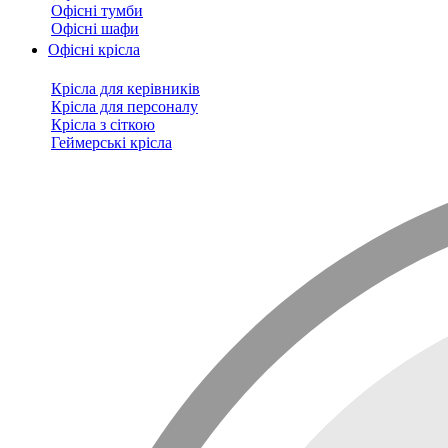
Офісні тумби
Офісні шафи
Офісні крісла
Крісла для керівників
Крісла для персоналу
Крісла з сіткою
Геймерські крісла