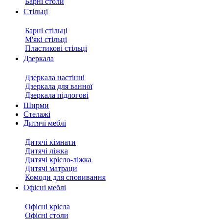
Барні столи
Стільці
Барні стільці
М'які стільці
Пластикові стільці
Дзеркала
Дзеркала настінні
Дзеркала для ванної
Дзеркала підлогові
Ширми
Стелажі
Дитячі меблі
Дитячі кімнати
Дитячі ліжка
Дитячі крісло-ліжка
Дитячі матраци
Комоди для сповивання
Офісні меблі
Офісні крісла
Офісні столи