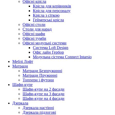
Офісні крісла
Крісла для керівників
Крісла для персоналу
Крісла з сіткою
Геймерські крісла
Офісні столи
Столи для нарад
Офісні шафи
Офісні тумби
Офісні модульні системи
Система Loft Design
Офіс лайн Гербор
Модульна сістема Connect Intarsio
Меблі Лофт
Матраци
Матраци Безпружинні
Матраци Пружинні
Топпери і футони
Шафи-купе
Шафи-купе на 2 фасади
Шафи-купе на 3 фасади
Шафи-купе на 4 фасади
Дзеркала
Дзеркала настінні
Дзеркала підлогові