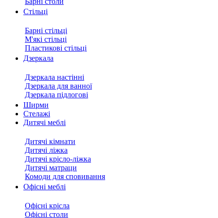
Барні столи
Стільці
Барні стільці
М'які стільці
Пластикові стільці
Дзеркала
Дзеркала настінні
Дзеркала для ванної
Дзеркала підлогові
Ширми
Стелажі
Дитячі меблі
Дитячі кімнати
Дитячі ліжка
Дитячі крісло-ліжка
Дитячі матраци
Комоди для сповивання
Офісні меблі
Офісні крісла
Офісні столи