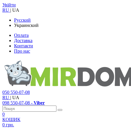
Увійти
RU
|
UA
Русский
Украинский
Оплата
Доставка
Контакти
Про нас
050
550-07-08
RU
|
UA
098
550-07-08
- Viber
0
КОШИК
0 грн.