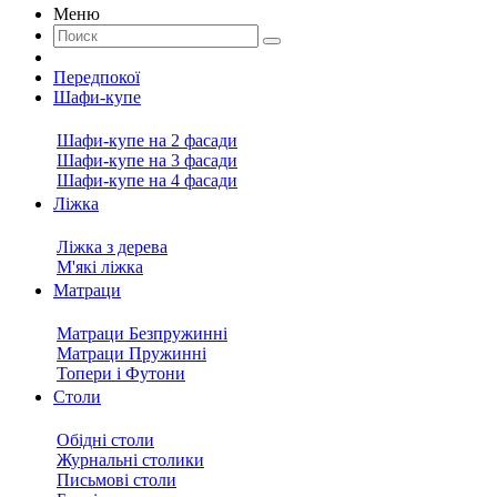
Меню
Передпокої
Шафи-купе
Шафи-купе на 2 фасади
Шафи-купе на 3 фасади
Шафи-купе на 4 фасади
Ліжка
Ліжка з дерева
М'які ліжка
Матраци
Матраци Безпружинні
Матраци Пружинні
Топери і Футони
Столи
Обідні столи
Журнальні столики
Письмові столи