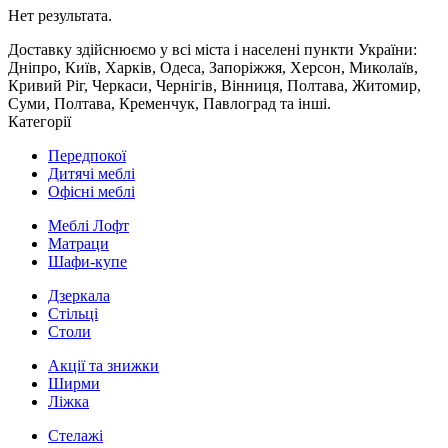
Нет результата.
Доставку здійснюємо у всі міста і населені пункти України:
Дніпро, Київ, Харків, Одеса, Запоріжжя, Херсон, Миколаїв,
Кривий Ріг, Черкаси, Чернігів, Вінниця, Полтава, Житомир,
Суми, Полтава, Кременчук, Павлоград та інші.
Категорії
Передпокої
Дитячі меблі
Офісні меблі
Меблі Лофт
Матраци
Шафи-купе
Дзеркала
Стільці
Столи
Акції та знижки
Ширми
Ліжка
Стелажі