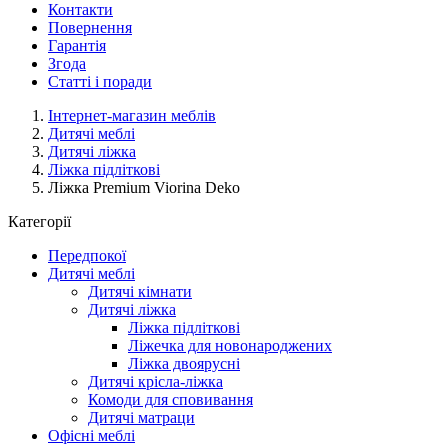
Контакти
Повернення
Гарантія
Згода
Статті і поради
Інтернет-магазин меблів
Дитячі меблі
Дитячі ліжка
Ліжка підліткові
Ліжка Premium Viorina Deko
Категорії
Передпокої
Дитячі меблі
Дитячі кімнати
Дитячі ліжка
Ліжка підліткові
Ліжечка для новонароджених
Ліжка двоярусні
Дитячі крісла-ліжка
Комоди для сповивання
Дитячі матраци
Офісні меблі