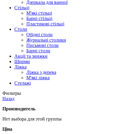
Дзеркала для ванної
Стільці
М'які стільці
Барні стільці
Пластикові стільці
Столи
Обідні столи
Журнальні столики
Письмові столи
Барні столи
Акції та знижки
Ширми
Ліжка
Ліжка з дерева
М'які ліжка
Стелажі
Фильтры
Назад
Производитель
Нет выбора для этой группы
Ціна