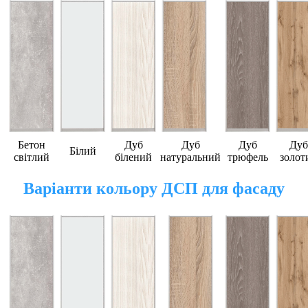
Бетон
Дуб
Дуб
Дуб
Дуб
Білий
світлий
білений
натуральний
трюфель
золот
Варіанти кольору ДСП для фасаду