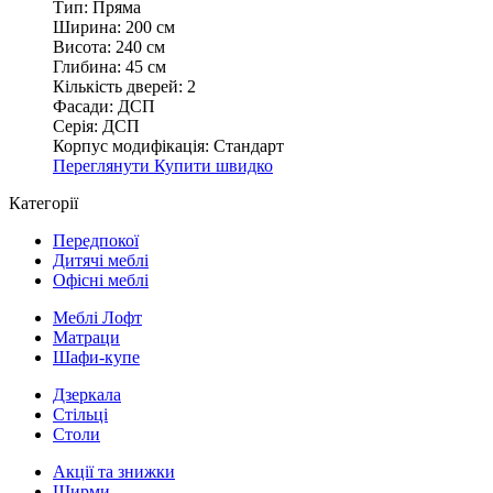
Тип:
Пряма
Ширина:
200 см
Висота:
240 см
Глибина:
45 см
Кількість дверей:
2
Фасади:
ДСП
Серія:
ДСП
Корпус модифікація:
Стандарт
Переглянути
Купити швидко
Категорії
Передпокої
Дитячі меблі
Офісні меблі
Меблі Лофт
Матраци
Шафи-купе
Дзеркала
Стільці
Столи
Акції та знижки
Ширми