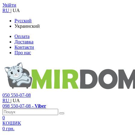
Увійти
RU
|
UA
Русский
Украинский
Оплата
Доставка
Контакти
Про нас
050
550-07-08
RU
|
UA
098
550-07-08
- Viber
0
КОШИК
0 грн.