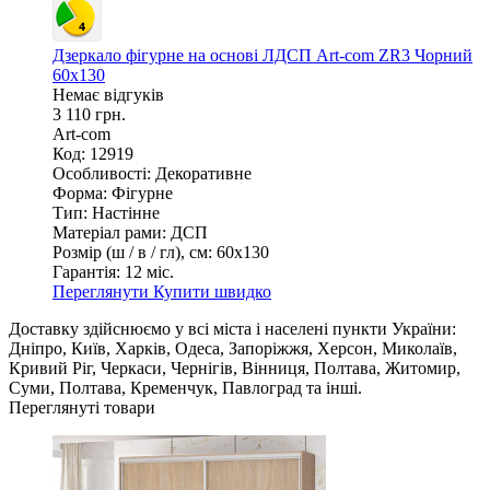
Дзеркало фігурне на основі ЛДСП Art-com ZR3 Чорний
60х130
Немає відгуків
3 110 грн.
Art-com
Код: 12919
Особливості:
Декоративне
Форма:
Фігурне
Тип:
Настінне
Матеріал рами:
ДСП
Розмір (ш / в / гл), см:
60х130
Гарантія:
12 міс.
Переглянути
Купити швидко
Доставку здійснюємо у всі міста і населені пункти України:
Дніпро, Київ, Харків, Одеса, Запоріжжя, Херсон, Миколаїв,
Кривий Ріг, Черкаси, Чернігів, Вінниця, Полтава, Житомир,
Суми, Полтава, Кременчук, Павлоград та інші.
Переглянуті товари