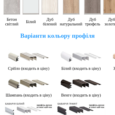
Бетон
Дуб
Дуб
Дуб
Дуб
Білий
світлий
білений
натуральний
трюфель
золот
Варіанти кольору профіля
Срібло (входить в ціну)
Білий (
входить в ціну
)
З
Шампань (
входить в ціну
)
Венге (
входить в ціну
)