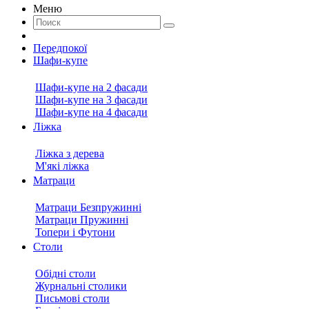
Меню
Передпокої
Шафи-купе
Шафи-купе на 2 фасади
Шафи-купе на 3 фасади
Шафи-купе на 4 фасади
Ліжка
Ліжка з дерева
М'які ліжка
Матраци
Матраци Безпружинні
Матраци Пружинні
Топери і Футони
Столи
Обідні столи
Журнальні столики
Письмові столи