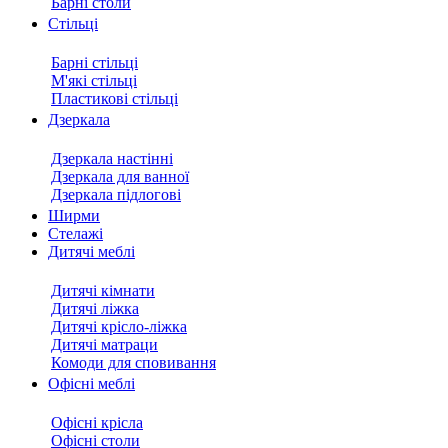
Барні столи
Стільці
Барні стільці
М'які стільці
Пластикові стільці
Дзеркала
Дзеркала настінні
Дзеркала для ванної
Дзеркала підлогові
Ширми
Стелажі
Дитячі меблі
Дитячі кімнати
Дитячі ліжка
Дитячі крісло-ліжка
Дитячі матраци
Комоди для сповивання
Офісні меблі
Офісні крісла
Офісні столи