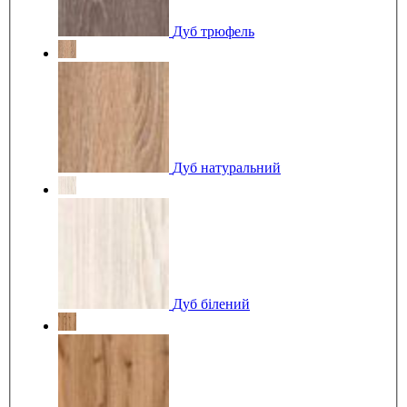
Дуб трюфель
Дуб натуральний
Дуб білений