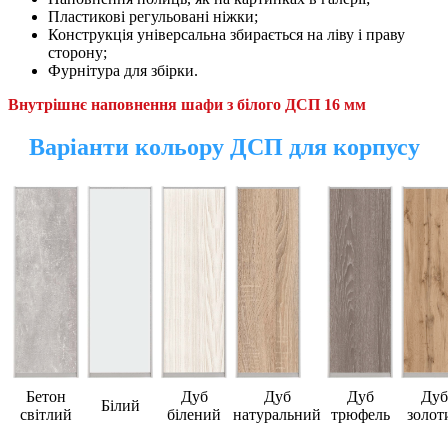
Пластикові регульовані ніжки;
Конструкція універсальна збирається на ліву і праву
сторону;
Фурнітура для збірки.
Внутрішнє наповнення шафи з білого ДСП 16 мм
Варіанти кольору ДСП для корпусу
Бетон
Дуб
Дуб
Дуб
Дуб
Білий
світлий
білений
натуральний
трюфель
золот