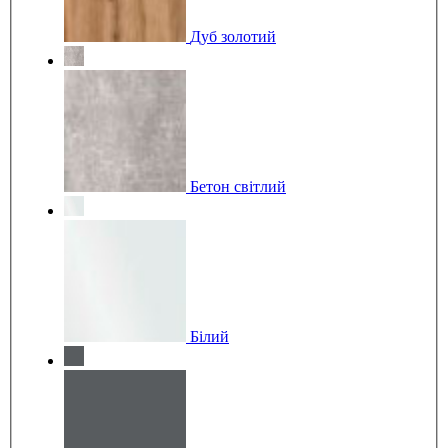
Дуб золотий
Бетон світлий
Білий