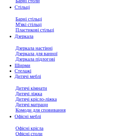
Барні столи
Стільці
Барні стільці
М'які стільці
Пластикові стільці
Дзеркала
Дзеркала настінні
Дзеркала для ванної
Дзеркала підлогові
Ширми
Стелажі
Дитячі меблі
Дитячі кімнати
Дитячі ліжка
Дитячі крісло-ліжка
Дитячі матраци
Комоди для сповивання
Офісні меблі
Офісні крісла
Офісні столи