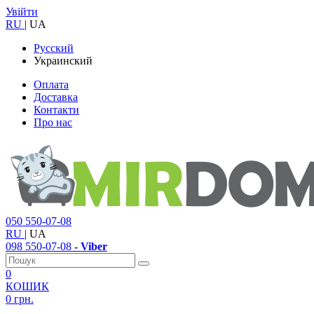
Увійти
RU
|
UA
Русский
Украинский
Оплата
Доставка
Контакти
Про нас
050
550-07-08
RU
|
UA
098
550-07-08
- Viber
0
КОШИК
0 грн.