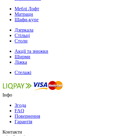
Меблі Лофт
Матраци
Шафи-купе
Дзеркала
Стільці
Столи
Акції та знижки
Ширми
Ліжка
Стелажі
Інфо
Згода
FAQ
Повернення
Гарантія
Контакти