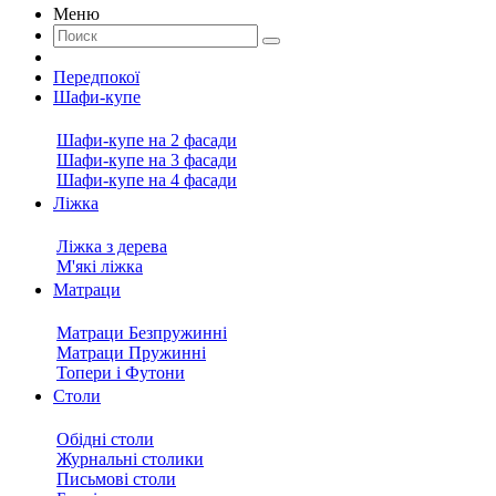
Меню
Передпокої
Шафи-купе
Шафи-купе на 2 фасади
Шафи-купе на 3 фасади
Шафи-купе на 4 фасади
Ліжка
Ліжка з дерева
М'які ліжка
Матраци
Матраци Безпружинні
Матраци Пружинні
Топери і Футони
Столи
Обідні столи
Журнальні столики
Письмові столи