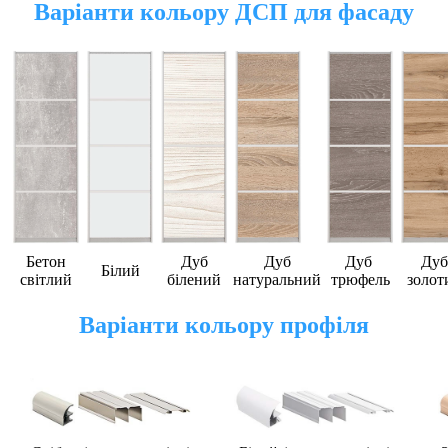
Варіанти кольору ДСП для фасаду
Бетон
Дуб
Дуб
Дуб
Дуб
Білий
світлий
білений
натуральний
трюфель
золот
Варіанти кольору профіля