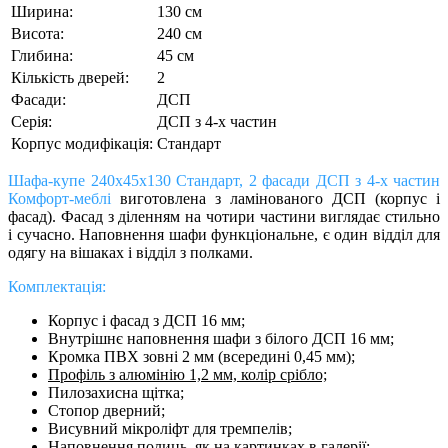
Ширина:
130 см
Висота:
240 см
Глибина:
45 см
Кількість дверей:
2
Фасади:
ДСП
Серія:
ДСП з 4-х частин
Корпус модифікація:
Стандарт
Шафа-купе 240х45х130 Стандарт, 2 фасади ДСП з 4-х частин
Комфорт-меблі
виготовлена з ламінованого ДСП (корпус і
фасад). Фасад з діленням на чотири частини виглядає стильно
і сучасно. Наповнення шафи функціональне, є один відділ для
одягу на вішаках і відділ з полками.
Комплектація:
Корпус і фасад з ДСП 16 мм;
Внутрішнє наповнення шафи з білого ДСП 16 мм;
Кромка ПВХ зовні 2 мм (всередині 0,45 мм);
Профіль з алюмінію 1,2 мм, колір срібло;
Пилозахисна щітка;
Cтопор дверний;
Висувний мікроліфт для тремпелів;
Наповнення полиць, як на картинках в галерії;