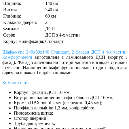
Ширина:
140 см
Висота:
240 см
Глибина:
60 см
Кількість дверей:
2
Фасади:
ДСП
Серія:
ДСП з 4-х частин
Корпус модифікація:
Стандарт
Шафа-купе 240х60х140 Стандарт, 2 фасади ДСП з 4-х частин
Комфорт-меблі
виготовлена з ламінованого ДСП (корпус і
фасад). Фасад з діленням на чотири частини виглядає стильно
і сучасно. Наповнення шафи функціональне, є один відділ для
одягу на вішаках і відділ з полками.
Комплектація:
Корпус і фасад з ДСП 16 мм;
Внутрішнє наповнення шафи з білого ДСП 16 мм;
Кромка ПВХ зовні 2 мм (всередині 0,45 мм);
Профіль з алюмінію 1,2 мм, колір срібло;
Пилозахисна щітка;
Cтопор дверний;
Труба для тремпелів;
Наповнення полиць, як на картинках в галерії;