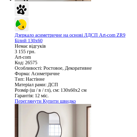
Дзеркало асиметричне на основі ЛДСП Art-com ZR9
Білий 130х60
Немає відгуків
3 155 грн.
Art-com
Код: 26575
Особливості:
Ростовое, Декоративне
Форма:
Асиметричне
Тип:
Настінне
Матеріал рами:
ДСП
Розмір (ш / в / гл), см:
130х60х2 см
Гарантія:
12 міс.
Переглянути
Купити швидко