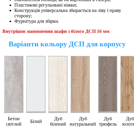
Пластикові регульовані ніжки;
Конструкція універсальна збирається на ліву і праву
сторону;
Фурнітура для збірки.
Внутрішнє наповнення шафи з білого ДСП 16 мм
Варіанти кольору ДСП для корпусу
Бетон
Дуб
Дуб
Дуб
Дуб
Білий
світлий
білений
натуральний
трюфель
золот