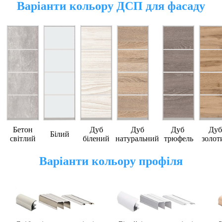
Варіанти кольору ДСП для фасаду
Бетон
Дуб
Дуб
Дуб
Дуб
Білий
світлий
білений
натуральний
трюфель
золот
Варіанти кольору профіля