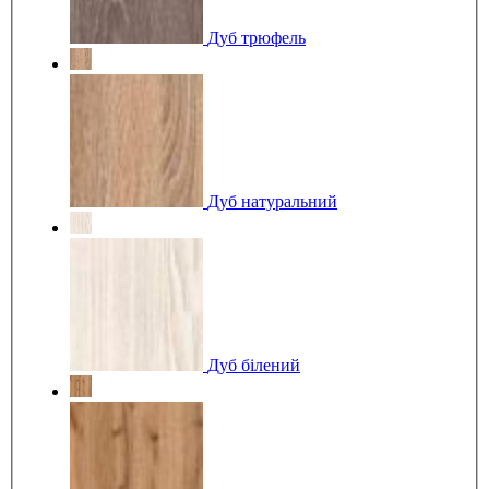
Дуб трюфель
Дуб натуральний
Дуб білений