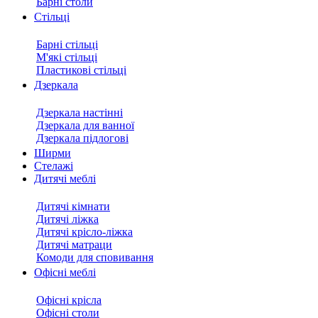
Барні столи
Стільці
Барні стільці
М'які стільці
Пластикові стільці
Дзеркала
Дзеркала настінні
Дзеркала для ванної
Дзеркала підлогові
Ширми
Стелажі
Дитячі меблі
Дитячі кімнати
Дитячі ліжка
Дитячі крісло-ліжка
Дитячі матраци
Комоди для сповивання
Офісні меблі
Офісні крісла
Офісні столи