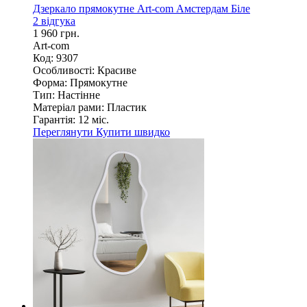
Дзеркало прямокутне Art-com Амстердам Біле
2 відгука
1 960 грн.
Art-com
Код: 9307
Особливості:
Красиве
Форма:
Прямокутне
Тип:
Настінне
Матеріал рами:
Пластик
Гарантія:
12 міс.
Переглянути
Купити швидко