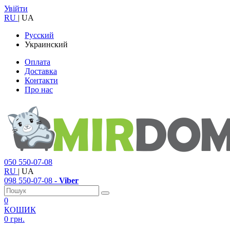
Увійти
RU
|
UA
Русский
Украинский
Оплата
Доставка
Контакти
Про нас
050
550-07-08
RU
|
UA
098
550-07-08
- Viber
0
КОШИК
0 грн.