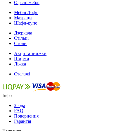
Офісні меблі
Меблі Лофт
Матраци
Шафи-купе
Дзеркала
Стільці
Столи
Акції та знижки
Ширми
Ліжка
Стелажі
Інфо
Згода
FAQ
Повернення
Гарантія