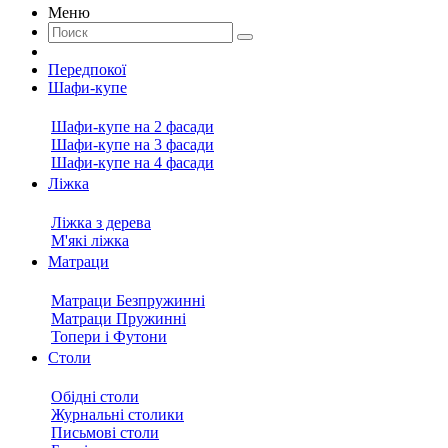
Меню
Передпокої
Шафи-купе
Шафи-купе на 2 фасади
Шафи-купе на 3 фасади
Шафи-купе на 4 фасади
Ліжка
Ліжка з дерева
М'які ліжка
Матраци
Матраци Безпружинні
Матраци Пружинні
Топери і Футони
Столи
Обідні столи
Журнальні столики
Письмові столи