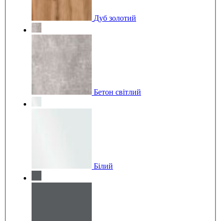
Дуб золотий
Бетон світлий
Білий