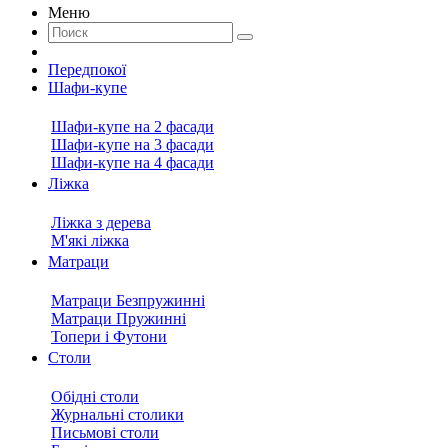
Меню
Передпокої
Шафи-купе
Шафи-купе на 2 фасади
Шафи-купе на 3 фасади
Шафи-купе на 4 фасади
Ліжка
Ліжка з дерева
М'які ліжка
Матраци
Матраци Безпружинні
Матраци Пружинні
Топери і Футони
Столи
Обідні столи
Журнальні столики
Письмові столи