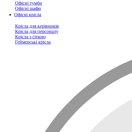
Офісні тумби
Офісні шафи
Офісні крісла
Крісла для керівників
Крісла для персоналу
Крісла з сіткою
Геймерські крісла