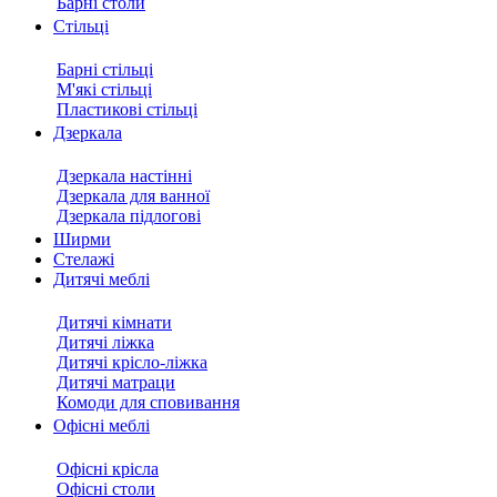
Барні столи
Стільці
Барні стільці
М'які стільці
Пластикові стільці
Дзеркала
Дзеркала настінні
Дзеркала для ванної
Дзеркала підлогові
Ширми
Стелажі
Дитячі меблі
Дитячі кімнати
Дитячі ліжка
Дитячі крісло-ліжка
Дитячі матраци
Комоди для сповивання
Офісні меблі
Офісні крісла
Офісні столи