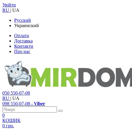
Увійти
RU
|
UA
Русский
Украинский
Оплата
Доставка
Контакти
Про нас
050
550-07-08
RU
|
UA
098
550-07-08
- Viber
0
КОШИК
0 грн.