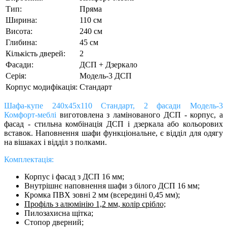
Тип:
Пряма
Ширина:
110 см
Висота:
240 см
Глибина:
45 см
Кількість дверей:
2
Фасади:
ДСП + Дзеркало
Серія:
Модель-3 ДСП
Корпус модифікація:
Стандарт
Шафа-купе 240х45х110 Стандарт, 2 фасади Модель-3
Комфорт-меблі
виготовлена з ламінованого ДСП - корпус, а
фасад - стильна комбінація ДСП і дзеркала або кольорових
вставок. Наповнення шафи функціональне, є відділ для одягу
на вішаках і відділ з полками.
Комплектація:
Корпус і фасад з ДСП 16 мм;
Внутрішнє наповнення шафи з білого ДСП 16 мм;
Кромка ПВХ зовні 2 мм (всередині 0,45 мм);
Профіль з алюмінію 1,2 мм, колір срібло;
Пилозахисна щітка;
Cтопор дверний;