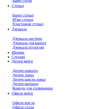
Барні столи
Стільці
Барні стільці
М'які стільці
Пластикові стільці
Дзеркала
Дзеркала настінні
Дзеркала для ванної
Дзеркала підлогові
Ширми
Стелажі
Дитячі меблі
Дитячі кімнати
Дитячі ліжка
Дитячі крісло-ліжка
Дитячі матраци
Комоди для сповивання
Офісні меблі
Офісні крісла
Офісні столи