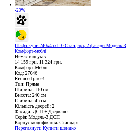
-20%
Шафа-купе 240х45х110 Стандарт, 2 фасади Модель-3
Комфорт-меблі
Немає відгуків
14 155 грн.
11 324 грн.
Комфорт-Меблі
Код: 27046
Reduced price!
Тип:
Пряма
Ширина:
110 см
Висота:
240 см
Глибина:
45 см
Кількість дверей:
2
Фасади:
ДСП + Дзеркало
Серія:
Модель-3 ДСП
Корпус модифікація:
Стандарт
Переглянути
Купити швидко