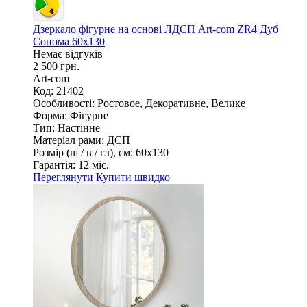
Дзеркало фігурне на основі ЛДСП Art-com ZR4 Дуб
Сонома 60х130
Немає відгуків
2 500 грн.
Art-com
Код: 21402
Особливості:
Ростовое, Декоративне, Велике
Форма:
Фігурне
Тип:
Настінне
Матеріал рами:
ДСП
Розмір (ш / в / гл), см:
60х130
Гарантія:
12 міс.
Переглянути
Купити швидко