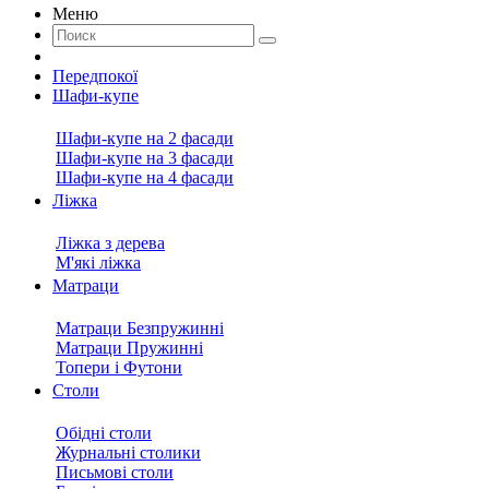
Меню
Передпокої
Шафи-купе
Шафи-купе на 2 фасади
Шафи-купе на 3 фасади
Шафи-купе на 4 фасади
Ліжка
Ліжка з дерева
М'які ліжка
Матраци
Матраци Безпружинні
Матраци Пружинні
Топери і Футони
Столи
Обідні столи
Журнальні столики
Письмові столи