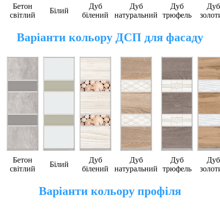
Бетон
Дуб
Дуб
Дуб
Дуб
Білий
світлий
білений
натуральний
трюфель
золот
Варіанти кольору ДСП для фасаду
Бетон
Дуб
Дуб
Дуб
Дуб
Білий
світлий
білений
натуральний
трюфель
золот
Варіанти кольору профіля