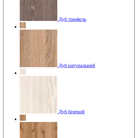
Дуб трюфель
Дуб натуральний
Дуб білений