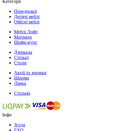
Категорії
Передпокої
Дитячі меблі
Офісні меблі
Меблі Лофт
Матраци
Шафи-купе
Дзеркала
Стільці
Столи
Акції та знижки
Ширми
Ліжка
Стелажі
Інфо
Згода
FAQ