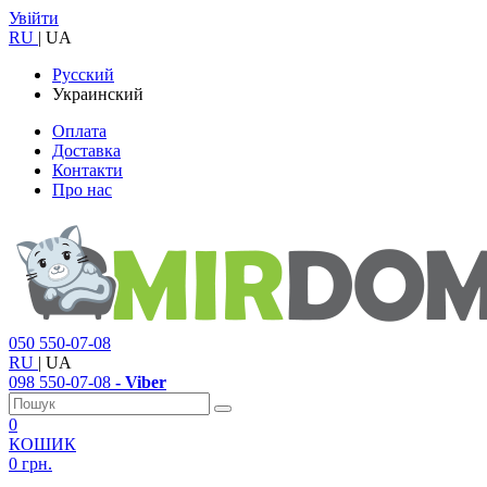
Увійти
RU
|
UA
Русский
Украинский
Оплата
Доставка
Контакти
Про нас
050
550-07-08
RU
|
UA
098
550-07-08
- Viber
0
КОШИК
0 грн.