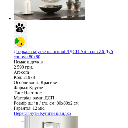
Дзеркало кругле на основі ЛДСП Art - com Z6 Дуб
сонома 80х80
Немає відгуків
2 590 грн.
Art-com
Код: 21978
Особливості:
Красиве
Форма:
Кругле
Тип:
Настінне
Матеріал рами:
ДСП
Розмір (ш / в / гл), см:
80х80х2 см
Гарантія:
12 міс.
Переглянути
Купити швидко