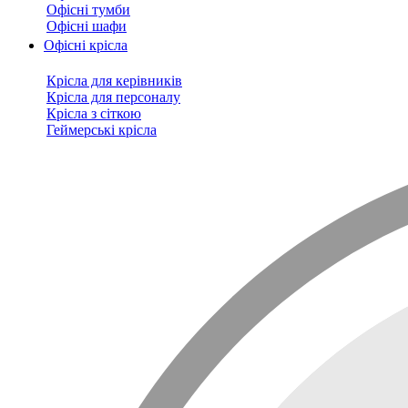
Офісні тумби
Офісні шафи
Офісні крісла
Крісла для керівників
Крісла для персоналу
Крісла з сіткою
Геймерські крісла