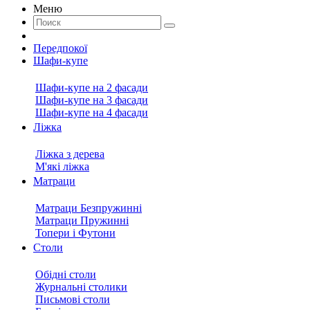
Меню
Передпокої
Шафи-купе
Шафи-купе на 2 фасади
Шафи-купе на 3 фасади
Шафи-купе на 4 фасади
Ліжка
Ліжка з дерева
М'які ліжка
Матраци
Матраци Безпружинні
Матраци Пружинні
Топери і Футони
Столи
Обідні столи
Журнальні столики
Письмові столи