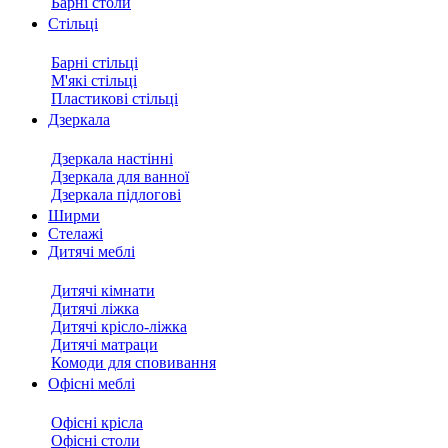
Барні столи
Стільці
Барні стільці
М'які стільці
Пластикові стільці
Дзеркала
Дзеркала настінні
Дзеркала для ванної
Дзеркала підлогові
Ширми
Стелажі
Дитячі меблі
Дитячі кімнати
Дитячі ліжка
Дитячі крісло-ліжка
Дитячі матраци
Комоди для сповивання
Офісні меблі
Офісні крісла
Офісні столи