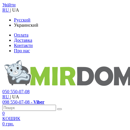
Увійти
RU
|
UA
Русский
Украинский
Оплата
Доставка
Контакти
Про нас
050
550-07-08
RU
|
UA
098
550-07-08
- Viber
0
КОШИК
0 грн.