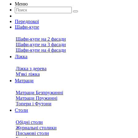
Меню
Передпокої
Шафи-купе
Шафи-купе на 2 фасади
Шафи-купе на 3 фасади
Шафи-купе на 4 фасади
Ліжка
Ліжка з дерева
М'які ліжка
Матраци
Матраци Безпружинні
Матраци Пружинні
Топери і Футони
Столи
Обідні столи
Журнальні столики
Письмові столи