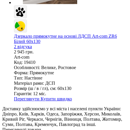
Дзеркало прямокутне на основі ЛДСП Art-com ZR6
Білий 60х130
2 відгука
2 945 грн.
Art-com
Код: 19410
Особливості:
Велике, Ростовое
Форма:
Прямокутне
Тип:
Настінне
Матеріал рами:
ДСП
Розмір (ш / в / гл), см:
60х130
Гарантія:
12 міс.
Переглянути
Купити швидко
Доставку здійснюємо у всі міста і населені пункти України:
Дніпро, Київ, Харків, Одеса, Запоріжжя, Херсон, Миколаїв,
Кривий Ріг, Черкаси, Чернігів, Вінниця, Полтава, Житомир,
Суми, Полтава, Кременчук, Павлоград та інші.
Переглянуті товари