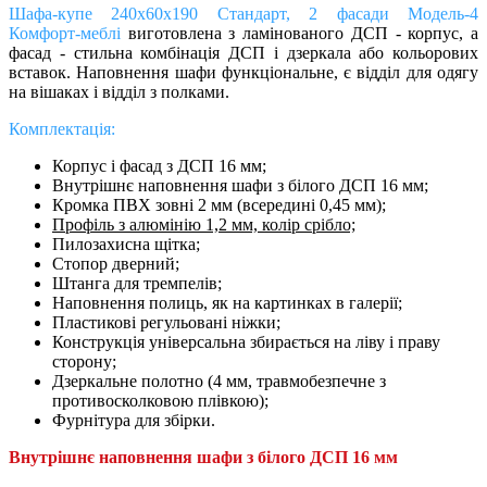
Шафа-купе 240х60х190 Стандарт, 2 фасади Модель-4
Комфорт-меблі
виготовлена з ламінованого ДСП - корпус, а
фасад - стильна комбінація ДСП і дзеркала або кольорових
вставок. Наповнення шафи функціональне, є відділ для одягу
на вішаках і відділ з полками.
Комплектація:
Корпус і фасад з ДСП 16 мм;
Внутрішнє наповнення шафи з білого ДСП 16 мм;
Кромка ПВХ зовні 2 мм (всередині 0,45 мм);
Профіль з алюмінію 1,2 мм, колір срібло;
Пилозахисна щітка;
Cтопор дверний;
Штанга для тремпелів;
Наповнення полиць, як на картинках в галерії;
Пластикові регульовані ніжки;
Конструкція універсальна збирається на ліву і праву
сторону;
Дзеркальне
полотно (4 мм, травмобезпечне з
противосколковою плівкою);
Фурнітура для збірки.
Внутрішнє наповнення шафи з білого ДСП 16 мм