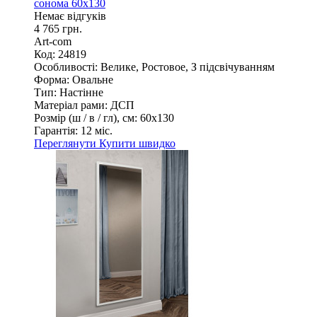
сонома 60х130
Немає відгуків
4 765 грн.
Art-com
Код: 24819
Особливості:
Велике, Ростовое, З підсвічуванням
Форма:
Овальне
Тип:
Настінне
Матеріал рами:
ДСП
Розмір (ш / в / гл), см:
60х130
Гарантія:
12 міс.
Переглянути
Купити швидко