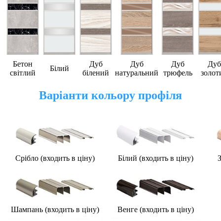
Бетон
Дуб
Дуб
Дуб
Дуб
Білий
світлий
білений
натуральний
трюфель
золот
Варіанти кольору профіля
Срібло (входить в ціну)
Білий (
входить в ціну
)
З
Шампань (
входить в ціну
)
Венге (
входить в ціну
)