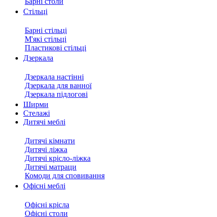
Барні столи
Стільці
Барні стільці
М'які стільці
Пластикові стільці
Дзеркала
Дзеркала настінні
Дзеркала для ванної
Дзеркала підлогові
Ширми
Стелажі
Дитячі меблі
Дитячі кімнати
Дитячі ліжка
Дитячі крісло-ліжка
Дитячі матраци
Комоди для сповивання
Офісні меблі
Офісні крісла
Офісні столи