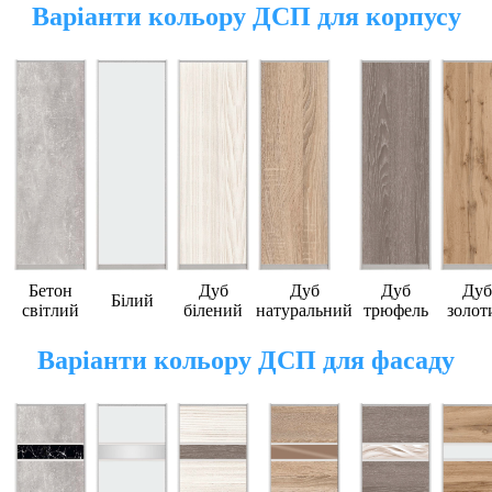
Варіанти кольору ДСП для корпусу
Бетон
Дуб
Дуб
Дуб
Дуб
Білий
світлий
білений
натуральний
трюфель
золот
Варіанти кольору ДСП для фасаду