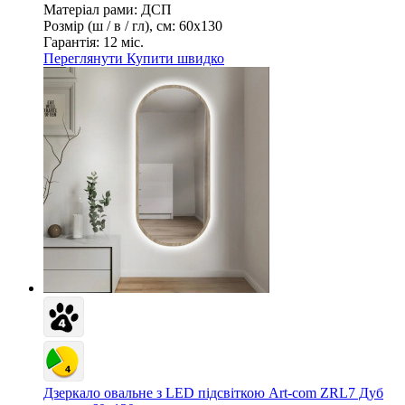
Матеріал рами:
ДСП
Розмір (ш / в / гл), см:
60х130
Гарантія:
12 міс.
Переглянути
Купити швидко
Дзеркало овальне з LED підсвіткою Art-com ZRL7 Дуб