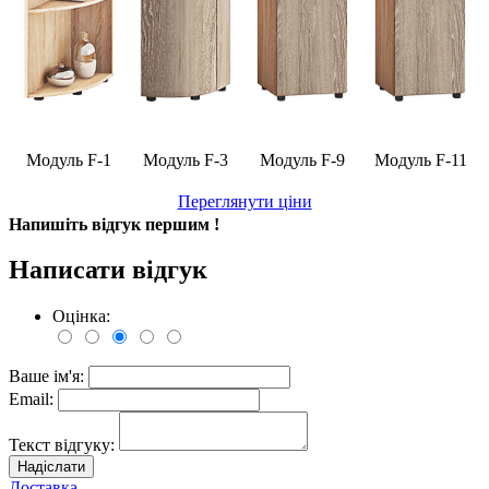
Модуль F-1
Модуль F-3
Модуль F-9
Модуль F-11
Переглянути ціни
Напишіть відгук першим !
Написати відгук
Оцінка:
Ваше ім'я:
Email:
Текст відгуку:
Надіслати
Доставка