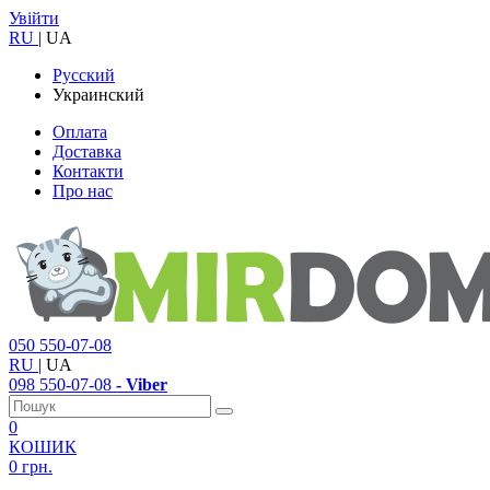
Увійти
RU
|
UA
Русский
Украинский
Оплата
Доставка
Контакти
Про нас
050
550-07-08
RU
|
UA
098
550-07-08
- Viber
0
КОШИК
0 грн.