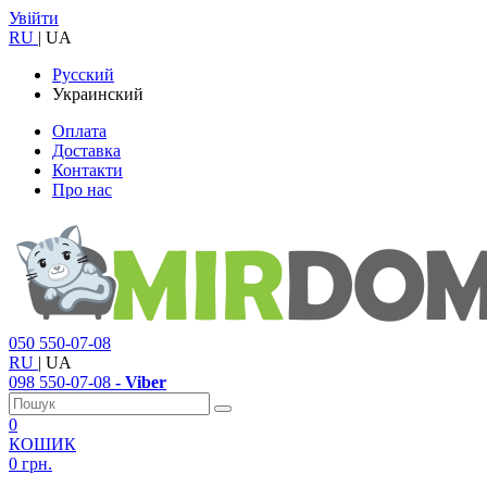
Увійти
RU
|
UA
Русский
Украинский
Оплата
Доставка
Контакти
Про нас
050
550-07-08
RU
|
UA
098
550-07-08
- Viber
0
КОШИК
0 грн.