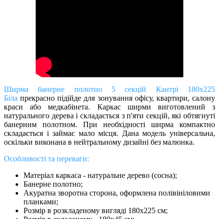
Ширма банерне полотно 5 секцій Кантрі 180х225
Біла
прекрасно підійде для зонування офісу, квартири, салону
краси або медкабінета. Каркас ширми виготовлений з
натурального дерева і складається з п'яти секцій, які обтягнуті
банерним полотном. При необхідності ширма компактно
складається і займає мало місця. Дана модель універсальна,
оскільки виконана в нейтральному дизайні без малюнка
.
Особливості та переваги:
Матеріал каркаса - натуральне дерево (сосна);
Банерне полотно;
Акуратна зворотна сторона, оформлена полівініловими
планками;
Розмір в розкладеному вигляді 180х225 см;