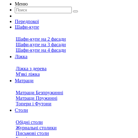
Меню
Передпокої
Шафи-купе
Шафи-купе на 2 фасади
Шафи-купе на 3 фасади
Шафи-купе на 4 фасади
Ліжка
Ліжка з дерева
М'які ліжка
Матраци
Матраци Безпружинні
Матраци Пружинні
Топери і Футони
Столи
Обідні столи
Журнальні столики
Письмові столи