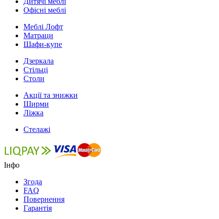
Дитячі меблі
Офісні меблі
Меблі Лофт
Матраци
Шафи-купе
Дзеркала
Стільці
Столи
Акції та знижки
Ширми
Ліжка
Стелажі
Інфо
Згода
FAQ
Повернення
Гарантія