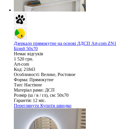
Дзеркало прямокутне на основі ЛДСП Art-com ZN1
Білий 50х70
Немає відгуків
1 520 грн.
Art-com
Код: 21843
Особливості:
Велике, Ростовое
Форма:
Прямокутне
Тип:
Настінне
Матеріал рами:
ДСП
Розмір (ш / в / гл), см:
50х70
Гарантія:
12 міс.
Переглянути
Купити швидко