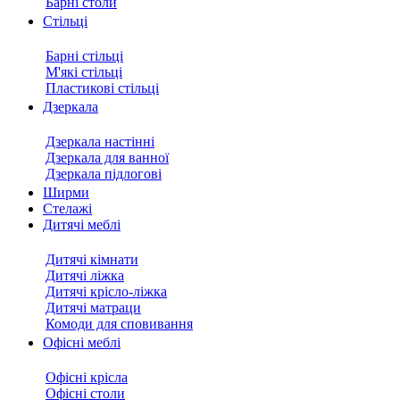
Барні столи
Стільці
Барні стільці
М'які стільці
Пластикові стільці
Дзеркала
Дзеркала настінні
Дзеркала для ванної
Дзеркала підлогові
Ширми
Стелажі
Дитячі меблі
Дитячі кімнати
Дитячі ліжка
Дитячі крісло-ліжка
Дитячі матраци
Комоди для сповивання
Офісні меблі
Офісні крісла
Офісні столи