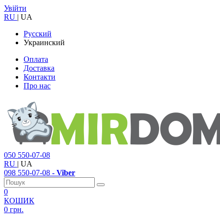
Увійти
RU
|
UA
Русский
Украинский
Оплата
Доставка
Контакти
Про нас
050
550-07-08
RU
|
UA
098
550-07-08
- Viber
0
КОШИК
0 грн.