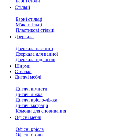
Барні столи
Стільці
Барні стільці
М'які стільці
Пластикові стільці
Дзеркала
Дзеркала настінні
Дзеркала для ванної
Дзеркала підлогові
Ширми
Стелажі
Дитячі меблі
Дитячі кімнати
Дитячі ліжка
Дитячі крісло-ліжка
Дитячі матраци
Комоди для сповивання
Офісні меблі
Офісні крісла
Офісні столи