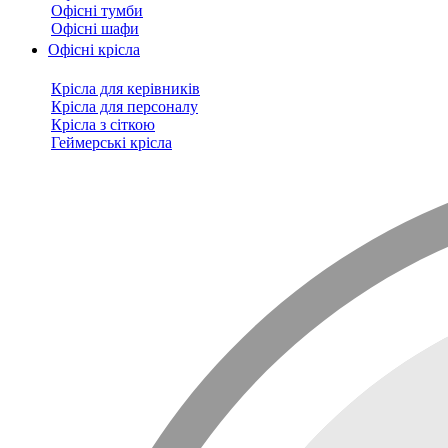
Офісні тумби
Офісні шафи
Офісні крісла
Крісла для керівників
Крісла для персоналу
Крісла з сіткою
Геймерські крісла