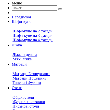
Меню
Передпокої
Шафи-купе
Шафи-купе на 2 фасади
Шафи-купе на 3 фасади
Шафи-купе на 4 фасади
Ліжка
Ліжка з дерева
М'які ліжка
Матраци
Матраци Безпружинні
Матраци Пружинні
Топери і Футони
Столи
Обідні столи
Журнальні столики
Письмові столи