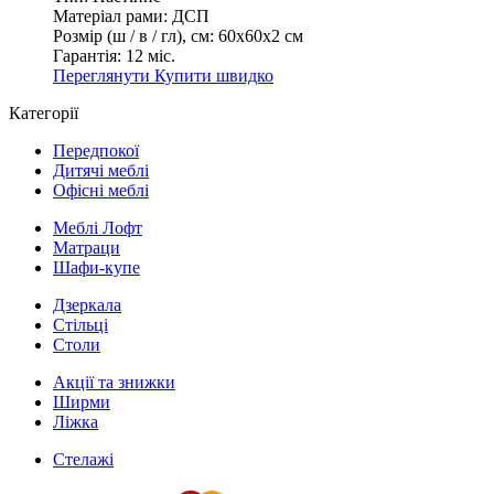
Матеріал рами:
ДСП
Розмір (ш / в / гл), см:
60х60х2 см
Гарантія:
12 міс.
Переглянути
Купити швидко
Категорії
Передпокої
Дитячі меблі
Офісні меблі
Меблі Лофт
Матраци
Шафи-купе
Дзеркала
Стільці
Столи
Акції та знижки
Ширми
Ліжка
Стелажі