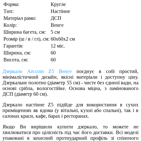
Форма:
Кругле
Тип:
Настінне
Матеріал рами:
ДСП
Колір:
Венге
Ширина багета, см:
5 см
Розмір (ш / в / гл), см:
60х60х2 см
Гарантія:
12 міс.
Ширина, см:
60
Висота, см:
60
Дзеркало Art-com Z5
Венге
поєднує в собі простий,
мінімалістичний дизайн, якісні матеріали і доступну ціну.
Дзеркальне полотно (діаметр 55 см) - чисте без єдиної вади, на
основі срібла, вологостійке. Основа міцна, з ламінованого
ДСП (діаметр 60 см).
Дзеркало настінне Z5 підійде для використання в сухих
приміщеннях як вдома (у вітальні, кухні або спальні), так і в
салонах краси, кафе, барах і ресторанах.
Якщо Ви вирішили купити дзеркало, то можете не
хвилюватися про цілісність під час його доставки. Всі моделі
упаковані в захисний протиударний профіль зі спіненого