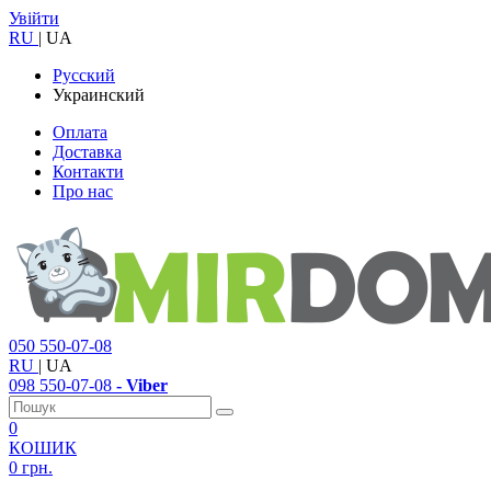
Увійти
RU
|
UA
Русский
Украинский
Оплата
Доставка
Контакти
Про нас
050
550-07-08
RU
|
UA
098
550-07-08
- Viber
0
КОШИК
0 грн.