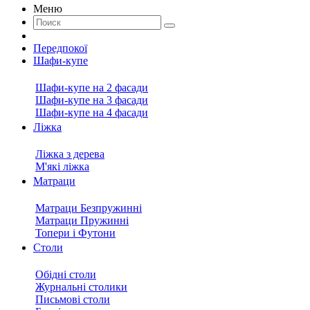
Меню
Передпокої
Шафи-купе
Шафи-купе на 2 фасади
Шафи-купе на 3 фасади
Шафи-купе на 4 фасади
Ліжка
Ліжка з дерева
М'які ліжка
Матраци
Матраци Безпружинні
Матраци Пружинні
Топери і Футони
Столи
Обідні столи
Журнальні столики
Письмові столи