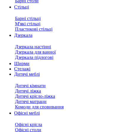
Барні столи
Стільці
Барні стільці
М'які стільці
Пластикові стільці
Дзеркала
Дзеркала настінні
Дзеркала для ванної
Дзеркала підлогові
Ширми
Стелажі
Дитячі меблі
Дитячі кімнати
Дитячі ліжка
Дитячі крісло-ліжка
Дитячі матраци
Комоди для сповивання
Офісні меблі
Офісні крісла
Офісні столи