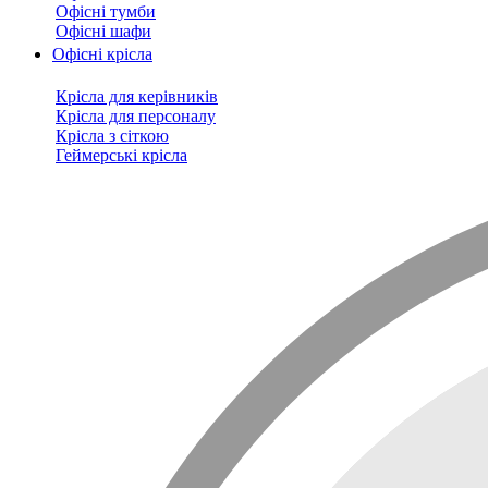
Офісні тумби
Офісні шафи
Офісні крісла
Крісла для керівників
Крісла для персоналу
Крісла з сіткою
Геймерські крісла