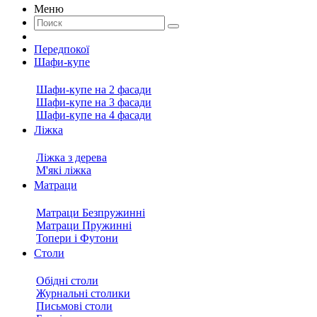
Меню
Передпокої
Шафи-купе
Шафи-купе на 2 фасади
Шафи-купе на 3 фасади
Шафи-купе на 4 фасади
Ліжка
Ліжка з дерева
М'які ліжка
Матраци
Матраци Безпружинні
Матраци Пружинні
Топери і Футони
Столи
Обідні столи
Журнальні столики
Письмові столи