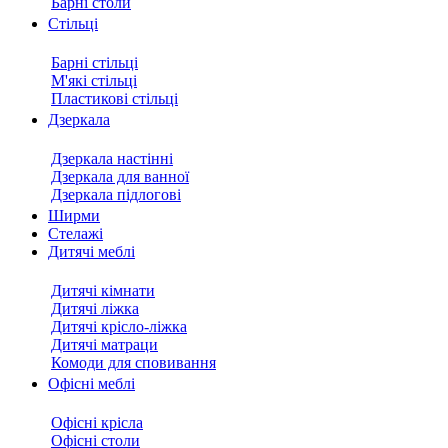
Барні столи
Стільці
Барні стільці
М'які стільці
Пластикові стільці
Дзеркала
Дзеркала настінні
Дзеркала для ванної
Дзеркала підлогові
Ширми
Стелажі
Дитячі меблі
Дитячі кімнати
Дитячі ліжка
Дитячі крісло-ліжка
Дитячі матраци
Комоди для сповивання
Офісні меблі
Офісні крісла
Офісні столи