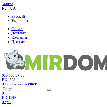
Увійти
RU
|
UA
Русский
Украинский
Оплата
Доставка
Контакти
Про нас
050
550-07-08
RU
|
UA
098
550-07-08
- Viber
0
КОШИК
0 грн.