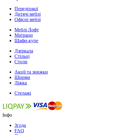
Передпокої
Дитячі меблі
Офісні меблі
Меблі Лофт
Матраци
Шафи-купе
Дзеркала
Стільці
Столи
Акції та знижки
Ширми
Ліжка
Стелажі
Інфо
Згода
FAQ