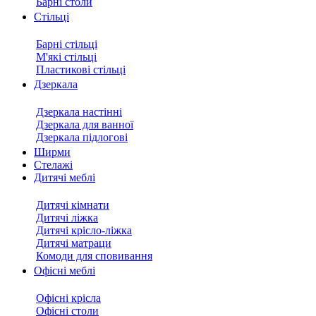
Барні столи
Стільці
Барні стільці
М'які стільці
Пластикові стільці
Дзеркала
Дзеркала настінні
Дзеркала для ванної
Дзеркала підлогові
Ширми
Стелажі
Дитячі меблі
Дитячі кімнати
Дитячі ліжка
Дитячі крісло-ліжка
Дитячі матраци
Комоди для сповивання
Офісні меблі
Офісні крісла
Офісні столи