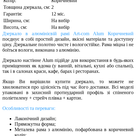
Колір:
Коричневий
Товщина дзеркала, см:
2
Гарантія:
12 міс.
Ширина, см:
На вибір
Висота, см:
На вибір
Дзеркало в алюмінієвій рамі Art-com Alum Коричневий
поєднує в собі простий дизайн, якісні матеріали та доступну
ціну. Дзеркальне полотно чисте і вологостійке. Рама міцна і не
боїться вологи, виконана з алюмінію
.
Дзеркало настінне Alum підійде для використання в будь-яких
приміщеннях як вдома (у ванній, вітальні, кухні або спальні),
так і в салонах краси, кафе, барах і ресторанах.
Якщо Ви вирішили купити дзеркало, то можете не
хвилюватися про цілісність під час його доставки. Всі моделі
упаковані в захисний протиударний профіль зі спіненого
поліетилену + стрейч плівка + картон.
Особливості та переваги:
Лаконічний дизайн;
Прямокутна форма;
Металева рама з алюмінію, пофарбована в коричневий
колір;