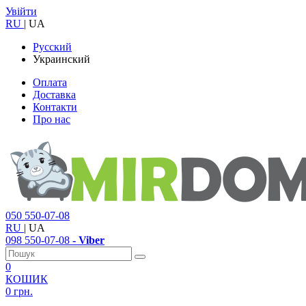
Увійти
RU
|
UA
Русский
Украинский
Оплата
Доставка
Контакти
Про нас
050
550-07-08
RU
|
UA
098
550-07-08
- Viber
0
КОШИК
0 грн.