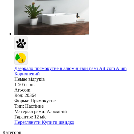
Дзеркало прямокутне в алюмінієвій рамі Art-com Alum
Коричневий
Немає відгуків
1 505 грн.
Art-com
Код: 20364
Форма:
Прямокутне
Тип:
Настінне
Матеріал рами:
Алюміній
Гарантія:
12 міс.
Переглянути
Купити швидко
Категорії