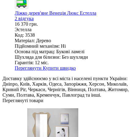
Ліжко дерев'яне Венеція Люкс Естелла
2 відгука
16 370 грн.
Эстелла
Код: 3538
Матеріал:
Дерево
Підйомний механізм:
Ні
Основа під матрац:
Букові ламелі
Шухляда для білизни:
Без шухляди
Гарантія:
12 міс.
Переглянути
Купити швидко
Доставку здійснюємо у всі міста і населені пункти України:
Дніпро, Київ, Харків, Одеса, Запоріжжя, Херсон, Миколаїв,
Кривий Ріг, Черкаси, Чернігів, Вінниця, Полтава, Житомир,
Суми, Полтава, Кременчук, Павлоград та інші.
Переглянуті товари