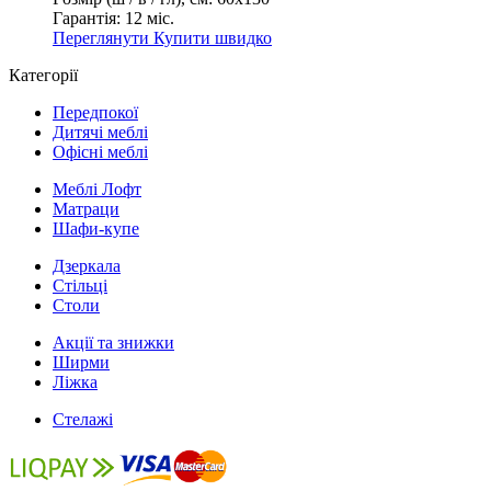
Гарантія:
12 міс.
Переглянути
Купити швидко
Категорії
Передпокої
Дитячі меблі
Офісні меблі
Меблі Лофт
Матраци
Шафи-купе
Дзеркала
Стільці
Столи
Акції та знижки
Ширми
Ліжка
Стелажі