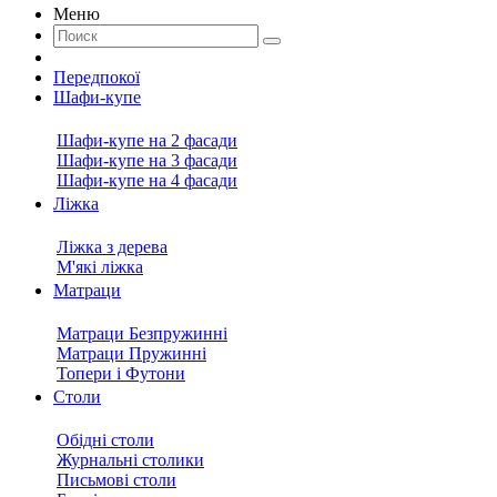
Меню
Передпокої
Шафи-купе
Шафи-купе на 2 фасади
Шафи-купе на 3 фасади
Шафи-купе на 4 фасади
Ліжка
Ліжка з дерева
М'які ліжка
Матраци
Матраци Безпружинні
Матраци Пружинні
Топери і Футони
Столи
Обідні столи
Журнальні столики
Письмові столи