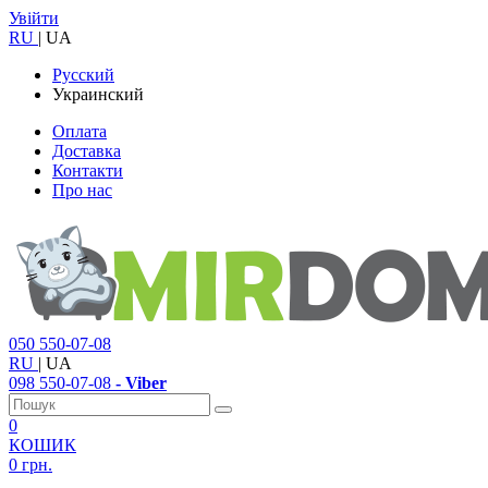
Увійти
RU
|
UA
Русский
Украинский
Оплата
Доставка
Контакти
Про нас
050
550-07-08
RU
|
UA
098
550-07-08
- Viber
0
КОШИК
0 грн.