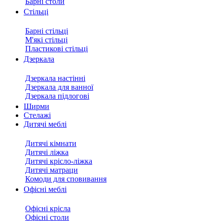
Барні столи
Стільці
Барні стільці
М'які стільці
Пластикові стільці
Дзеркала
Дзеркала настінні
Дзеркала для ванної
Дзеркала підлогові
Ширми
Стелажі
Дитячі меблі
Дитячі кімнати
Дитячі ліжка
Дитячі крісло-ліжка
Дитячі матраци
Комоди для сповивання
Офісні меблі
Офісні крісла
Офісні столи