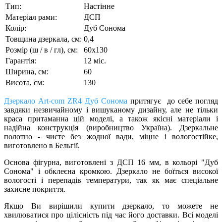
Тип:
Настінне
Матеріал рами:
ДСП
Колір:
Дуб Сонома
Товщина дзеркала, см:
0,4
Розмір (ш / в / гл), см:
60х130
Гарантія:
12 міс.
Ширина, см:
60
Висота, см:
130
Дзеркало Art-com ZR4 Дуб Сонома
притягує до себе погляд
завдяки незвичайному і вишуканому дизайну, але не тільки
краса притаманна цій моделі, а також якісні матеріали і
надійна конструкція (виробництво Україна). Дзеркальне
полотно - чисте без жодної вади, міцне і вологостійке,
виготовлено в Бельгії.
Основа фігурна, виготовлені з ДСП 16 мм, в кольорі "Дуб
Сонома" і обклеєна кромкою. Дзеркало не боїться високої
вологості і перепадів температури, так як має спеціальне
захисне покриття.
Якщо Ви вирішили купити дзеркало, то можете не
хвилюватися про цілісність під час його доставки. Всі моделі