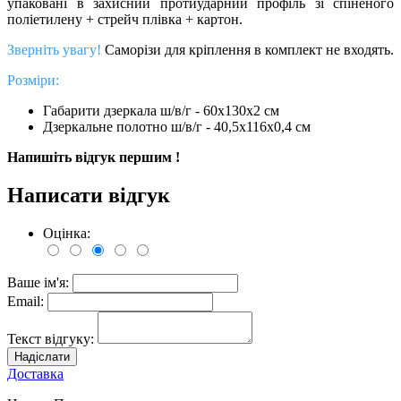
упаковані в захисний протиударний профіль зі спіненого
поліетилену + стрейч плівка + картон.
Зверніть увагу!
Саморізи для кріплення в комплект не входять.
Розміри:
Габарити дзеркала ш/в/г - 60х130х2 см
Дзеркальне полотно ш/в/г - 40,5х116х0,4 см
Напишіть відгук першим !
Написати відгук
Оцінка:
Ваше ім'я:
Email:
Текст відгуку:
Надіслати
Доставка