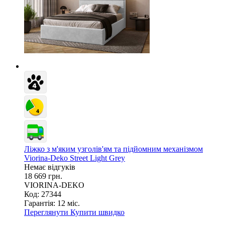
Ліжко з м'яким узголів'ям та підйомним механізмом
Viorina-Deko Street Light Grey
Немає відгуків
18 669 грн.
VIORINA-DEKO
Код: 27344
Гарантія:
12 міс.
Переглянути
Купити швидко