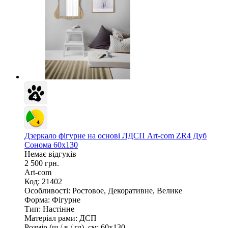
Дзеркало фігурне на основі ЛДСП Art-com ZR4 Дуб
Сонома 60х130
Немає відгуків
2 500 грн.
Art-com
Код: 21402
Особливості:
Ростовое, Декоративне, Велике
Форма:
Фігурне
Тип:
Настінне
Матеріал рами:
ДСП
Розмір (ш / в / гл), см:
60х130