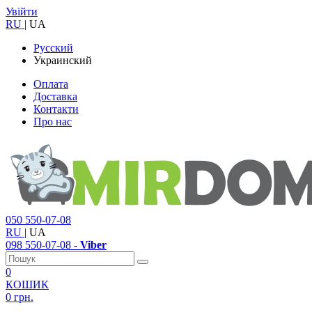
Увійти
RU
|
UA
Русский
Украинский
Оплата
Доставка
Контакти
Про нас
050
550-07-08
RU
|
UA
098
550-07-08
- Viber
0
КОШИК
0 грн.