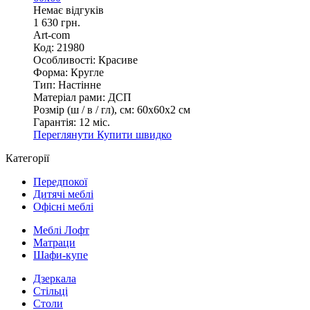
Немає відгуків
1 630 грн.
Art-com
Код: 21980
Особливості:
Красиве
Форма:
Кругле
Тип:
Настінне
Матеріал рами:
ДСП
Розмір (ш / в / гл), см:
60х60х2 см
Гарантія:
12 міс.
Переглянути
Купити швидко
Категорії
Передпокої
Дитячі меблі
Офісні меблі
Меблі Лофт
Матраци
Шафи-купе
Дзеркала
Стільці
Столи