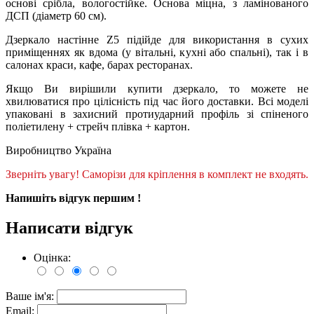
основі срібла, вологостійке. Основа міцна, з ламінованого
ДСП (діаметр 60 см).
Дзеркало настінне Z5 підійде для використання в сухих
приміщеннях як вдома (у вітальні, кухні або спальні), так і в
салонах краси, кафе, барах ресторанах.
Якщо Ви вирішили купити дзеркало, то можете не
хвилюватися про цілісність під час його доставки. Всі моделі
упаковані в захисний протиударний профіль зі спіненого
поліетилену + стрейч плівка + картон.
Виробництво Україна
Зверніть увагу! Саморізи для кріплення в комплект не входять.
Напишіть відгук першим !
Написати відгук
Оцінка:
Ваше ім'я:
Email: