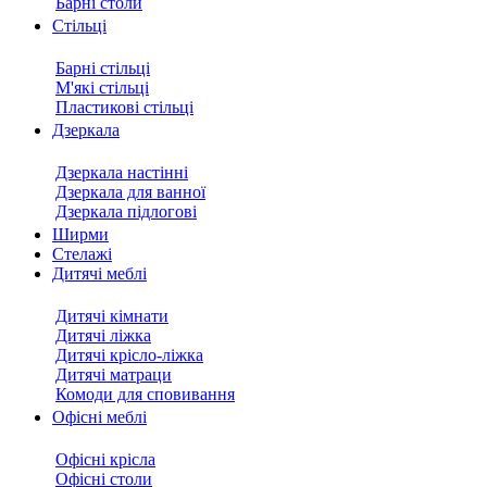
Барні столи
Стільці
Барні стільці
М'які стільці
Пластикові стільці
Дзеркала
Дзеркала настінні
Дзеркала для ванної
Дзеркала підлогові
Ширми
Стелажі
Дитячі меблі
Дитячі кімнати
Дитячі ліжка
Дитячі крісло-ліжка
Дитячі матраци
Комоди для сповивання
Офісні меблі
Офісні крісла
Офісні столи