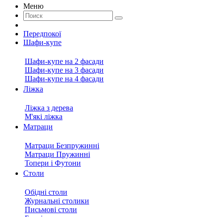
Меню
Передпокої
Шафи-купе
Шафи-купе на 2 фасади
Шафи-купе на 3 фасади
Шафи-купе на 4 фасади
Ліжка
Ліжка з дерева
М'які ліжка
Матраци
Матраци Безпружинні
Матраци Пружинні
Топери і Футони
Столи
Обідні столи
Журнальні столики
Письмові столи