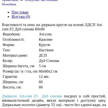
МоноБанк
Про товар
Відгуки (0)
Властивості та опис на дзеркало кругле на основі ЛДСП Art-
com Z5 Дуб сонома 60х60
Виробник:
Art-com
Особливості:
Красиве
Форма:
Кругле
Тип:
Настінне
Матеріал рами:
ДСП
Колір:
Дуб Сонома
Ширина багета, см:
5 см
Розмір (ш / в / гл), см:
60х60х2 см
Гарантія:
12 міс.
Ширина, см:
60
Висота, см:
60
Дзеркало Art-com Z5 Дуб сонома
поєднує в собі простий,
мінімалістичний дизайн, якісні матеріали і доступну ціну.
Дзеркальне полотно (діаметр 55 см) - чисте без єдиної вади, на