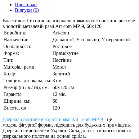
Про товар
Відгуки (0)
Властивості та опис на дзеркало прямокутне настінне ростове
в золотій металевій рамі Art-com МР-9, 60х120
Виробник:
Art-com
Назначение:
До ванної, У спальню, У передпокій
Особливості:
Ростовое
Форма:
Прямокутне
Тип:
Настінне
Матеріал рами:
Метал
Колір:
Золотий
Товщина дзеркала, см:
3 см
Розмір (ш / в / гл), см:
60х120 см
Гарантія:
12 міс.
Ширина, см:
60
Висота, см:
120
Дзеркало ростове в золотій рамі Art - com МР-9
- це
модель фігурної форми, підходить для будь-яких приміщень.
Дзеркало вироблене в Україні. Складається з вологостійкого
дзеркального полотна на основі срібла.