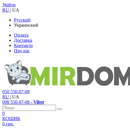
Увійти
RU
|
UA
Русский
Украинский
Оплата
Доставка
Контакти
Про нас
050
550-07-08
RU
|
UA
098
550-07-08
- Viber
0
КОШИК
0 грн.