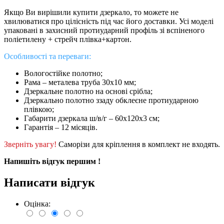
Якщо Ви вирішили купити дзеркало, то можете не
хвилюватися про цілісність під час його доставки. Усі моделі
упаковані в захисний протиударний профіль зі вспіненого
поліетилену + стрейч плівка+картон.
Особливості та переваги:
Вологостійке полотно;
Рама – металева труба 30х10 мм;
Дзеркальне полотно на основі срібла;
Дзеркально полотно ззаду обклеєне протиударною
плівкою;
Габарити дзеркала ш/в/г – 60х120х3 см;
Гарантія – 12 місяців.
Зверніть увагу!
Саморізи для кріплення в комплект не входять.
Напишіть відгук першим !
Написати відгук
Оцінка: