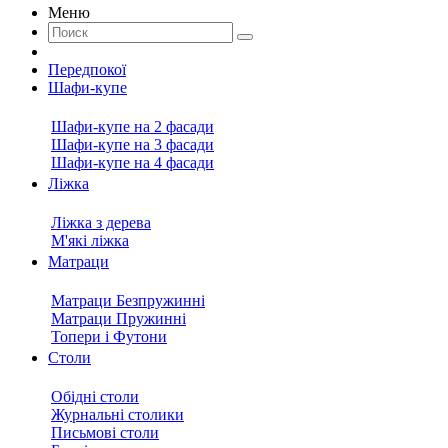
Меню
Передпокої
Шафи-купе
Шафи-купе на 2 фасади
Шафи-купе на 3 фасади
Шафи-купе на 4 фасади
Ліжка
Ліжка з дерева
М'які ліжка
Матраци
Матраци Безпружинні
Матраци Пружинні
Топери і Футони
Столи
Обідні столи
Журнальні столики
Письмові столи