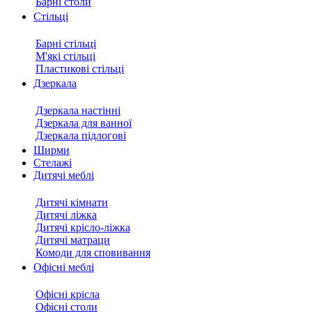
Барні столи
Стільці
Барні стільці
М'які стільці
Пластикові стільці
Дзеркала
Дзеркала настінні
Дзеркала для ванної
Дзеркала підлогові
Ширми
Стелажі
Дитячі меблі
Дитячі кімнати
Дитячі ліжка
Дитячі крісло-ліжка
Дитячі матраци
Комоди для сповивання
Офісні меблі
Офісні крісла
Офісні столи