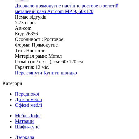
Дзеркало прямокутне настінне ростове в золотій
металевій рамі Art-com МР-9, 60х120
Немає відгуків
5 735 грн.
Art-com
Код: 26856
Особливості:
Ростовое
Форма:
Прямокутне
Тип:
Настінне
Матеріал рами:
Метал
Розмір (ш / в / гл), см:
60х120 см
Гарантія:
12 міс.
Переглянути
Купити швидко
Категорії
Передпокої
Дитячі меблі
Офісні меблі
Меблі Лофт
Матраци
Шафи-купе
Дзеркала