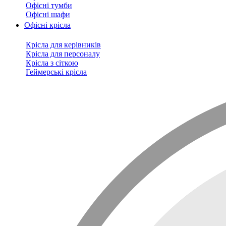
Офісні тумби
Офісні шафи
Офісні крісла
Крісла для керівників
Крісла для персоналу
Крісла з сіткою
Геймерські крісла