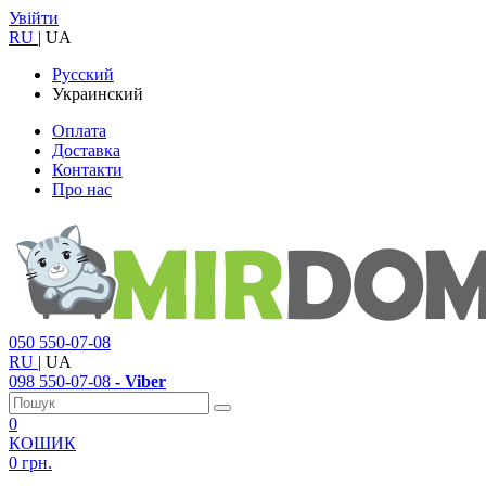
Увійти
RU
|
UA
Русский
Украинский
Оплата
Доставка
Контакти
Про нас
050
550-07-08
RU
|
UA
098
550-07-08
- Viber
0
КОШИК
0 грн.