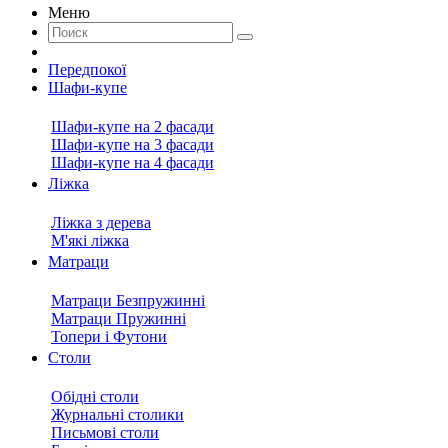
Меню
Передпокої
Шафи-купе
Шафи-купе на 2 фасади
Шафи-купе на 3 фасади
Шафи-купе на 4 фасади
Ліжка
Ліжка з дерева
М'які ліжка
Матраци
Матраци Безпружинні
Матраци Пружинні
Топери і Футони
Столи
Обідні столи
Журнальні столики
Письмові столи