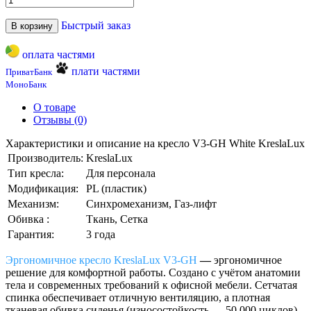
Быстрый заказ
В корзину
оплата частями
плати частями
ПриватБанк
МоноБанк
О товаре
Отзывы (0)
Характеристики и описание на кресло V3-GH White KreslaLux
Производитель:
KreslaLux
Тип кресла:
Для персонала
Модификация:
PL (пластик)
Механизм:
Синхромеханизм, Газ-лифт
Обивка :
Ткань, Сетка
Гарантия:
3 года
Эргономичное кресло
KreslaLux
V3-GH
—
эргономичное
решение для комфортной работы. Создано с учётом анатомии
тела и современных требований к офисной мебели. Сетчатая
спинка обеспечивает отличную вентиляцию, а плотная
тканевая обивка сиденья (износостойкость — 50 000 циклов)