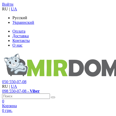
Войти
RU
|
UA
Русский
Украинский
Оплата
Доставка
Контакты
О нас
050
550-07-08
RU
|
UA
098
550-07-08
- Viber
0
Корзина
0 грн.