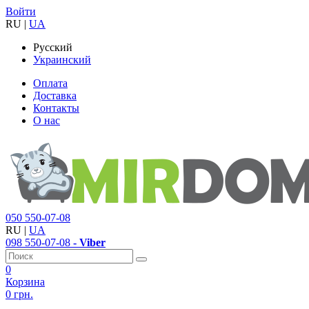
Войти
RU
|
UA
Русский
Украинский
Оплата
Доставка
Контакты
О нас
050
550-07-08
RU
|
UA
098
550-07-08
- Viber
0
Корзина
0 грн.