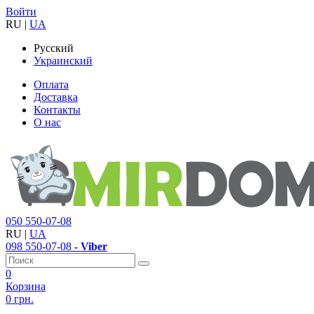
Войти
RU
|
UA
Русский
Украинский
Оплата
Доставка
Контакты
О нас
050
550-07-08
RU
|
UA
098
550-07-08
- Viber
0
Корзина
0 грн.