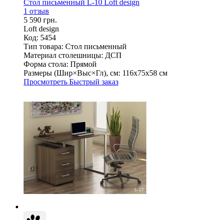
Стол письменный L-10 Loft design
1 отзыв
5 590 грн.
Loft design
Код: 5454
Тип товара:
Стол письменный
Материал столешницы:
ДСП
Форма стола:
Прямой
Размеры (Шир×Выс×Гл), см:
116х75х58 см
Просмотреть
Быстрый заказ