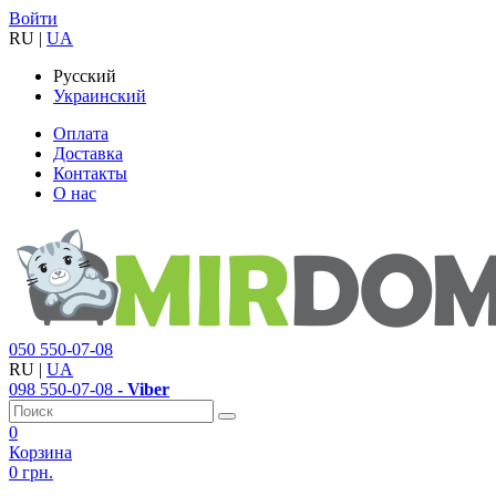
Войти
RU
|
UA
Русский
Украинский
Оплата
Доставка
Контакты
О нас
050
550-07-08
RU
|
UA
098
550-07-08
- Viber
0
Корзина
0 грн.