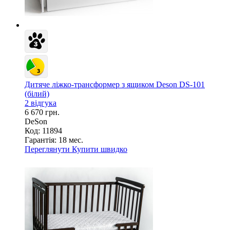
Дитяче ліжко-трансформер з ящиком Deson DS-101
(білий)
2 відгука
6 670 грн.
DeSon
Код: 11894
Гарантія:
18 мес.
Переглянути
Купити швидко