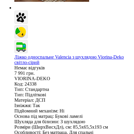
Ліжко односпальне Valencia з шухлядою Viorina-Deko
світло-сірий
Немає відгуків
7 991 грн.
VIORINA-DEKO
Код: 24338
Тип:
Стандартна
Тип:
Підліткові
Матеріал:
ДСП
Ізніжжя:
Так
Підйомний механізм:
Ні
Основа під матрац:
Букові ламелі
Шухляда для білизни:
З шухлядою
Розміри (ШирxВисxДл), см:
85,5х65,5х193 см
Особливості:
Без матраца, Для спальні