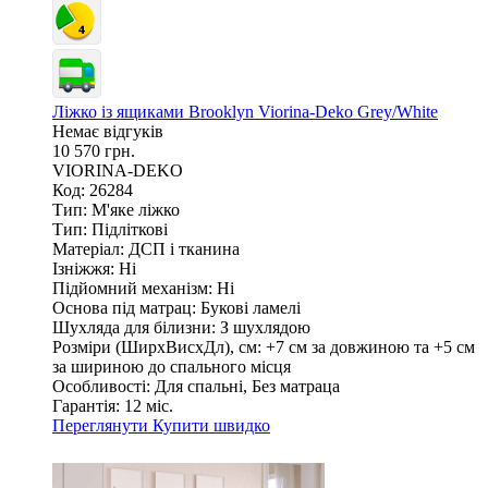
Ліжко із ящиками Brooklyn Viorina-Deko Grey/White
Немає відгуків
10 570 грн.
VIORINA-DEKO
Код: 26284
Тип:
М'яке ліжко
Тип:
Підліткові
Матеріал:
ДСП і тканина
Ізніжжя:
Ні
Підйомний механізм:
Ні
Основа під матрац:
Букові ламелі
Шухляда для білизни:
З шухлядою
Розміри (ШирxВисxДл), см:
+7 см за довжиною та +5 см
за шириною до спального місця
Особливості:
Для спальні, Без матраца
Гарантія:
12 міс.
Переглянути
Купити швидко