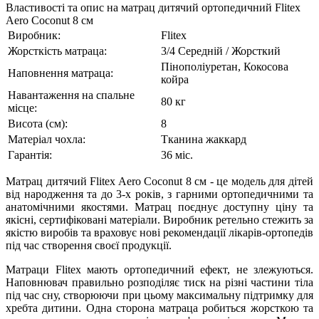
Властивості та опис на матрац дитячий ортопедичний Flitex
Aero Coconut 8 см
Виробник:
Flitex
Жорсткість матраца:
3/4 Середній / Жорсткий
Пінополіуретан, Кокосова
Наповнення матраца:
койра
Навантаження на спальне
80 кг
місце:
Висота (см):
8
Матеріал чохла:
Тканина жаккард
Гарантія:
36 міс.
Матрац дитячий Flitex Aero Coconut 8 см - це модель для дітей
від народження та до 3-х років, з гарними ортопедичними та
анатомічними якостями. Матрац поєднує доступну ціну та
якісні, сертифіковані матеріали. Виробник ретельно стежить за
якістю виробів та враховує нові рекомендації лікарів-ортопедів
під час створення своєї продукції.
Матраци Flitex мають ортопедичний ефект, не злежуються.
Наповнювач правильно розподіляє тиск на різні частини тіла
під час сну, створюючи при цьому максимальну підтримку для
хребта дитини. Одна сторона матраца робиться жорсткою та