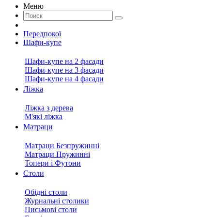
Меню
Передпокої
Шафи-купе
Шафи-купе на 2 фасади
Шафи-купе на 3 фасади
Шафи-купе на 4 фасади
Ліжка
Ліжка з дерева
М'які ліжка
Матраци
Матраци Безпружинні
Матраци Пружинні
Топери і Футони
Столи
Обідні столи
Журнальні столики
Письмові столи