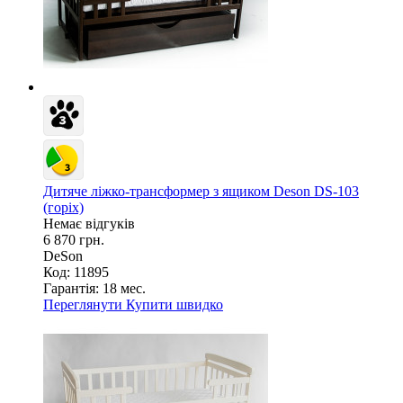
Дитяче ліжко-трансформер з ящиком Deson DS-103
(горіх)
Немає відгуків
6 870 грн.
DeSon
Код: 11895
Гарантія:
18 мес.
Переглянути
Купити швидко