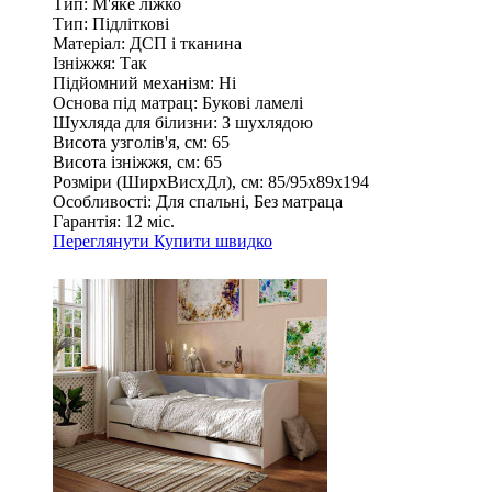
Тип:
М'яке ліжко
Тип:
Підліткові
Матеріал:
ДСП і тканина
Ізніжжя:
Так
Підйомний механізм:
Ні
Основа під матрац:
Букові ламелі
Шухляда для білизни:
З шухлядою
Висота узголів'я, см:
65
Висота ізніжжя, см:
65
Розміри (ШирxВисxДл), см:
85/95х89х194
Особливості:
Для спальні, Без матраца
Гарантія:
12 міс.
Переглянути
Купити швидко