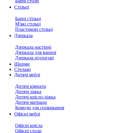
Барні столи
Стільці
Барні стільці
М'які стільці
Пластикові стільці
Дзеркала
Дзеркала настінні
Дзеркала для ванної
Дзеркала підлогові
Ширми
Стелажі
Дитячі меблі
Дитячі кімнати
Дитячі ліжка
Дитячі крісло-ліжка
Дитячі матраци
Комоди для сповивання
Офісні меблі
Офісні крісла
Офісні столи