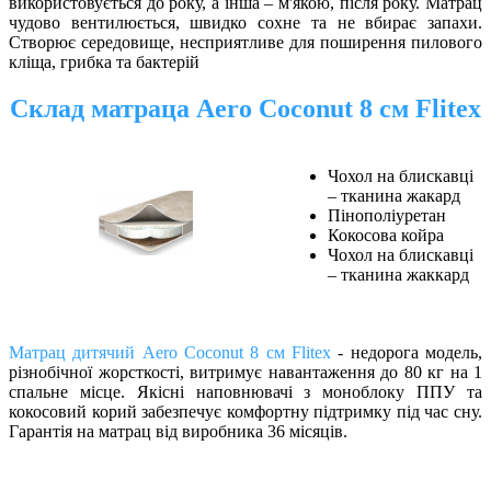
використовується до року, а інша – м'якою, після року. Матрац
чудово вентилюється, швидко сохне та не вбирає запахи.
Створює середовище, несприятливе для поширення пилового
кліща, грибка та бактерій
Склад матраца Aero Coconut 8 см Flitex
Чохол на блискавці
– тканина жакард
Пінополіуретан
Кокосова койра
Чохол на блискавці
– тканина жаккард
Матрац дитячий Aero Coconut 8 см Flitex
- недорога модель,
різнобічної жорсткості, витримує навантаження до 80 кг на 1
спальне місце. Якісні наповнювачі з моноблоку ППУ та
кокосовий корий забезпечує комфортну підтримку під час сну.
Гарантія на матрац від виробника 36 місяців.