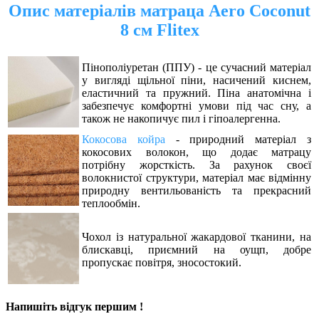
Опис матеріалів матраца Aero Coconut
8 см Flitex
Пінополіуретан (ППУ) - це сучасний матеріал
у вигляді щільної піни, насичений киснем,
еластичний та пружний. Піна анатомічна і
забезпечує комфортні умови під час сну, а
також не накопичує пил і гіпоалергенна.
Кокосова койра
- природний матеріал з
кокосових волокон, що додає матрацу
потрібну жорсткість. За рахунок своєї
волокнистої структури, матеріал має відмінну
природну вентильованість та прекрасний
теплообмін.
Чохол із натуральної жакардової тканини, на
блискавці, приємний на оущп, добре
пропускає повітря, зносостокий.
Напишіть відгук першим !