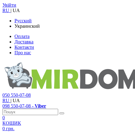
Увійти
RU
|
UA
Русский
Украинский
Оплата
Доставка
Контакти
Про нас
050
550-07-08
RU
|
UA
098
550-07-08
- Viber
0
КОШИК
0 грн.