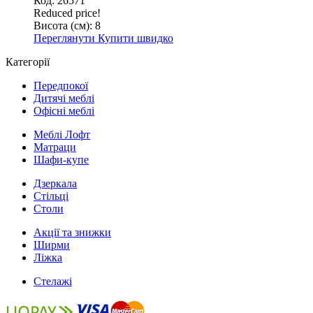
Код: 26571
Reduced price!
Висота (см):
8
Переглянути
Купити швидко
Категорії
Передпокої
Дитячі меблі
Офісні меблі
Меблі Лофт
Матраци
Шафи-купе
Дзеркала
Стільці
Столи
Акції та знижки
Ширми
Ліжка
Стелажі