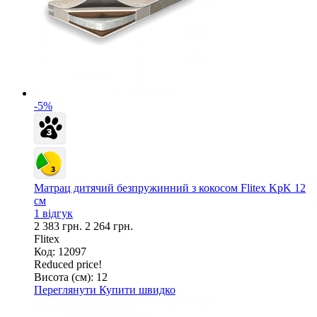
-5%
Матрац дитячий безпружинний з кокосом Flitex KpK 12
см
1 відгук
2 383 грн.
2 264 грн.
Flitex
Код: 12097
Reduced price!
Висота (см):
12
Переглянути
Купити швидко