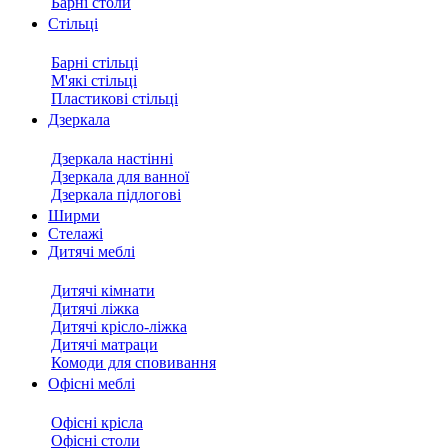
Барні столи
Стільці
Барні стільці
М'які стільці
Пластикові стільці
Дзеркала
Дзеркала настінні
Дзеркала для ванної
Дзеркала підлогові
Ширми
Стелажі
Дитячі меблі
Дитячі кімнати
Дитячі ліжка
Дитячі крісло-ліжка
Дитячі матраци
Комоди для сповивання
Офісні меблі
Офісні крісла
Офісні столи