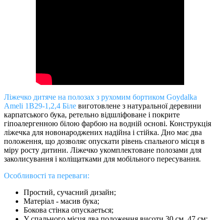
Ліжечко дитяче на полозах з рухомим бортиком Goydalka
Ameli 1В29-1,2,4 Біле
виготовлене ​​з натуральної деревини
карпатського бука, ретельно відшліфоване і покрите
гіпоалергенною білою фарбою на водній основі. Конструкція
ліжечка для новонароджених надійна і стійка. Дно має два
положення, що дозволяє опускати рівень спального місця в
міру росту дитини. Ліжечко укомплектоване полозами для
заколисування і коліщатками для мобільного пересування.
Особливості та переваги:
Простий, сучасний дизайн;
Матеріал - масив бука;
Бокова стінка опускаеться;
У спального місця два положення висоти 30 см, 47 см;