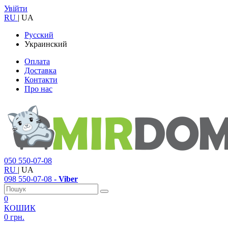
Увійти
RU
|
UA
Русский
Украинский
Оплата
Доставка
Контакти
Про нас
050
550-07-08
RU
|
UA
098
550-07-08
- Viber
0
КОШИК
0 грн.