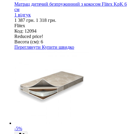
Матрац дитячий безпружинний з кокосом Flitex KpK 6
см
1 відгук
1 387 грн.
1 318 грн.
Flitex
Код: 12094
Reduced price!
Висота (см):
6
Переглянути
Купити швидко
-5%