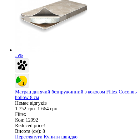
-5%
Матрац дитячий безпружинний з кокосом Flitex Coconut-
hollow 8 см
Немає відгуків
1 752 грн.
1 664 грн.
Flitex
Код: 12092
Reduced price!
Висота (см):
8
Переглянути
Купити швидко