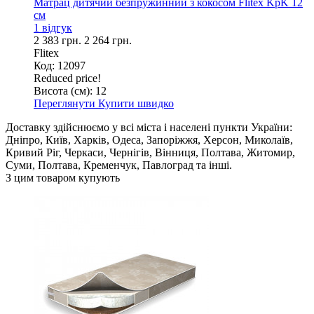
Матрац дитячий безпружинний з кокосом Flitex KpK 12
см
1 відгук
2 383 грн.
2 264 грн.
Flitex
Код: 12097
Reduced price!
Висота (см):
12
Переглянути
Купити швидко
Доставку здійснюємо у всі міста і населені пункти України:
Дніпро, Київ, Харків, Одеса, Запоріжжя, Херсон, Миколаїв,
Кривий Ріг, Черкаси, Чернігів, Вінниця, Полтава, Житомир,
Суми, Полтава, Кременчук, Павлоград та інші.
З цим товаром купують