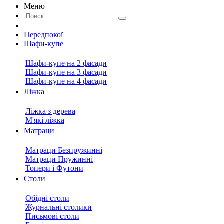
Меню
Передпокої
Шафи-купе
Шафи-купе на 2 фасади
Шафи-купе на 3 фасади
Шафи-купе на 4 фасади
Ліжка
Ліжка з дерева
М'які ліжка
Матраци
Матраци Безпружинні
Матраци Пружинні
Топери і Футони
Столи
Обідні столи
Журнальні столики
Письмові столи