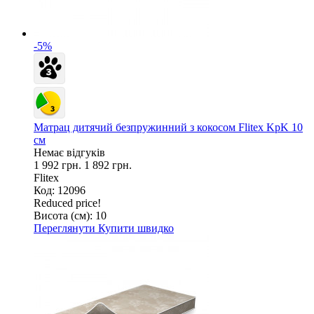
-5%
Матрац дитячий безпружинний з кокосом Flitex KpK 10
см
Немає відгуків
1 992 грн.
1 892 грн.
Flitex
Код: 12096
Reduced price!
Висота (см):
10
Переглянути
Купити швидко