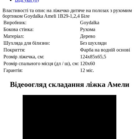
Властивості та опис на ліжечко дитяче на полозах з рухомим
бортиком Goydalka Ameli 1В29-1,2,4 Біле
Виробник:
Goydalka
Бокова стінка:
Рухома
Матеріал:
Дерево
Шухляда для білизни:
Без шухляди
Покриття:
Фарба на водній основі
Розмір ліжечка, см:
124х85х65,5
Розмір спального місця (дл / ш), см:
120х60
Гарантія:
12 міс.
Відеоогляд складання ліжка Амели