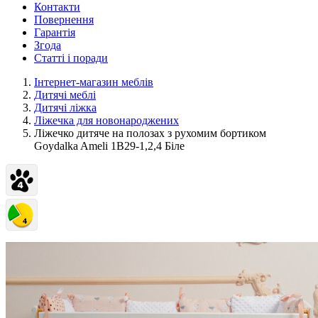
Контакти
Повернення
Гарантія
Згода
Статті і поради
Інтернет-магазин меблів
Дитячі меблі
Дитячі ліжка
Ліжечка для новонароджених
Ліжечко дитяче на полозах з рухомим бортиком
Goydalka Ameli 1В29-1,2,4 Біле