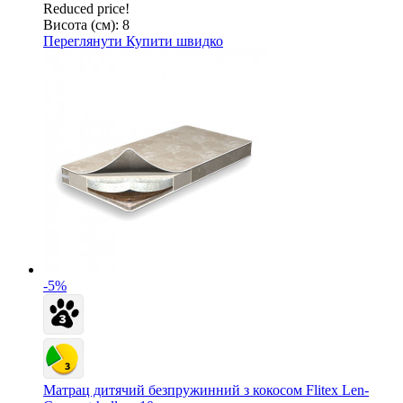
Reduced price!
Висота (см):
8
Переглянути
Купити швидко
-5%
Матрац дитячий безпружинний з кокосом Flitex Len-