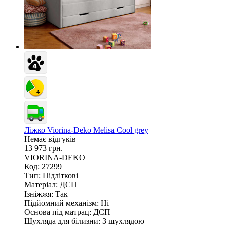
Ліжко Viorina-Deko Melisa Cool grey
Немає відгуків
13 973 грн.
VIORINA-DEKO
Код: 27299
Тип:
Підліткові
Матеріал:
ДСП
Ізніжжя:
Так
Підйомний механізм:
Ні
Основа під матрац:
ДСП
Шухляда для білизни:
З шухлядою