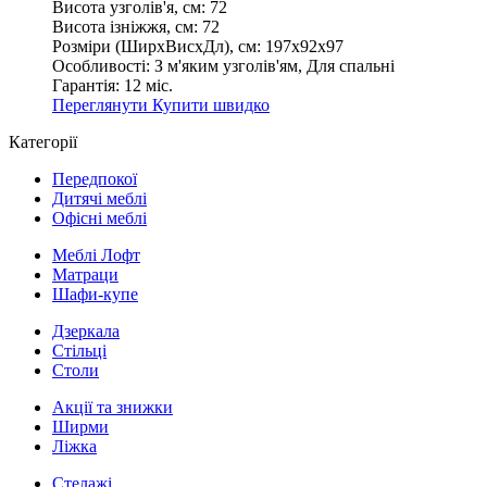
Висота узголів'я, см:
72
Висота ізніжжя, см:
72
Розміри (ШирxВисxДл), см:
197х92х97
Особливості:
З м'яким узголів'ям, Для спальні
Гарантія:
12 міс.
Переглянути
Купити швидко
Категорії
Передпокої
Дитячі меблі
Офісні меблі
Меблі Лофт
Матраци
Шафи-купе
Дзеркала
Стільці
Столи
Акції та знижки
Ширми
Ліжка
Стелажі