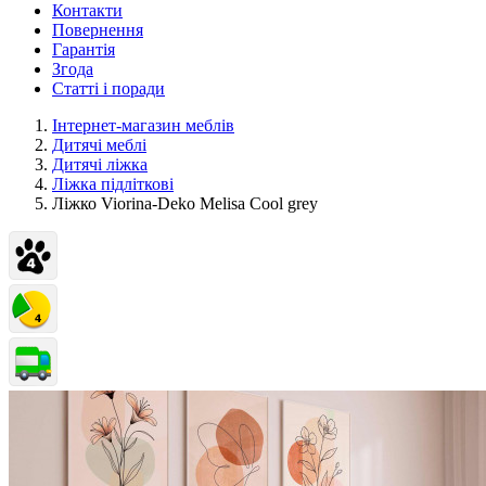
Контакти
Повернення
Гарантія
Згода
Статті і поради
Інтернет-магазин меблів
Дитячі меблі
Дитячі ліжка
Ліжка підліткові
Ліжко Viorina-Deko Melisa Cool grey