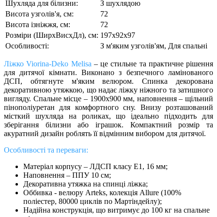
Шухляда для білизни:
З шухлядою
Висота узголів'я, см:
72
Висота ізніжжя, см:
72
Розміри (ШирxВисxДл), см:
197х92х97
Особливості:
З м'яким узголів'ям, Для спальні
Ліжко Viorina-Deko Melisa
– це стильне та практичне рішення
для дитячої кімнати. Виконано з безпечного ламінованого
ДСП, обтягнуте м'яким велюром. Спинка декорована
декоративною утяжкою, що надає ліжку ніжного та затишного
вигляду. Спальне місце – 1900х900 мм, наповнення – щільний
пінополіуретан для комфортного сну. Внизу розташований
місткий шухляда на роликах, що ідеально підходить для
зберігання білизни або іграшок. Компактний розмір та
акуратний дизайн роблять її відмінним вибором для дитячої.
Особливості та переваги:
Матеріал корпусу – ЛДСП класу Е1, 16 мм;
Наповнення – ППУ 10 см;
Декоративна утяжка на спинці ліжка;
Оббивка - велюру Arteks, колекція Allure (100%
поліестер, 80000 циклів по Мартіндейлу);
Надійна конструкція, що витримує до 100 кг на спальне