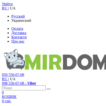
Увійти
RU
|
UA
Русский
Украинский
Оплата
Доставка
Контакти
Про нас
050
550-07-08
RU
|
UA
098
550-07-08
- Viber
0
КОШИК
0 грн.