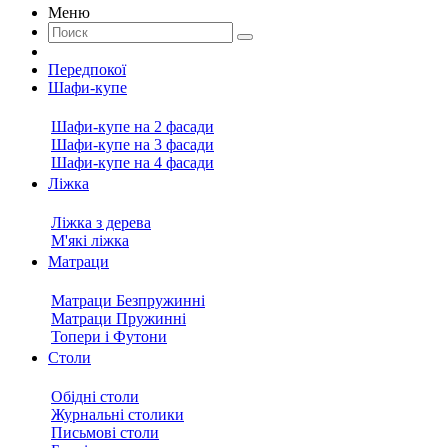
Меню
Передпокої
Шафи-купе
Шафи-купе на 2 фасади
Шафи-купе на 3 фасади
Шафи-купе на 4 фасади
Ліжка
Ліжка з дерева
М'які ліжка
Матраци
Матраци Безпружинні
Матраци Пружинні
Топери і Футони
Столи
Обідні столи
Журнальні столики
Письмові столи