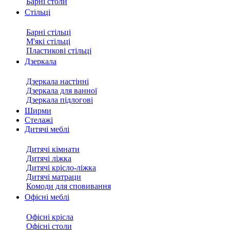
Барні столи
Стільці
Барні стільці
М'які стільці
Пластикові стільці
Дзеркала
Дзеркала настінні
Дзеркала для ванної
Дзеркала підлогові
Ширми
Стелажі
Дитячі меблі
Дитячі кімнати
Дитячі ліжка
Дитячі крісло-ліжка
Дитячі матраци
Комоди для сповивання
Офісні меблі
Офісні крісла
Офісні столи