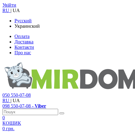
Увійти
RU
|
UA
Русский
Украинский
Оплата
Доставка
Контакти
Про нас
050
550-07-08
RU
|
UA
098
550-07-08
- Viber
0
КОШИК
0 грн.