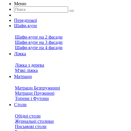
Меню
Передпокої
Шафи-купе
Шафи-купе на 2 фасади
Шафи-купе на 3 фасади
Шафи-купе на 4 фасади
Ліжка
Ліжка з дерева
М'які ліжка
Матраци
Матраци Безпружинні
Матраци Пружинні
Топери і Футони
Столи
Обідні столи
Журнальні столики
Письмові столи