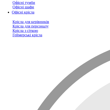
Офісні тумби
Офісні шафи
Офісні крісла
Крісла для керівників
Крісла для персоналу
Крісла з сіткою
Геймерські крісла