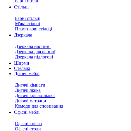
Барні столи
Стільці
Барні стільці
М'які стільці
Пластикові стільці
Дзеркала
Дзеркала настінні
Дзеркала для ванної
Дзеркала підлогові
Ширми
Стелажі
Дитячі меблі
Дитячі кімнати
Дитячі ліжка
Дитячі крісло-ліжка
Дитячі матраци
Комоди для сповивання
Офісні меблі
Офісні крісла
Офісні столи