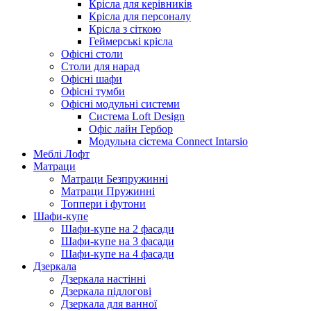
Крісла для керівників
Крісла для персоналу
Крісла з сіткою
Геймерські крісла
Офісні столи
Столи для нарад
Офісні шафи
Офісні тумби
Офісні модульні системи
Система Loft Design
Офіс лайн Гербор
Модульна сістема Connect Intarsio
Меблі Лофт
Матраци
Матраци Безпружинні
Матраци Пружинні
Топпери і футони
Шафи-купе
Шафи-купе на 2 фасади
Шафи-купе на 3 фасади
Шафи-купе на 4 фасади
Дзеркала
Дзеркала настінні
Дзеркала підлогові
Дзеркала для ванної