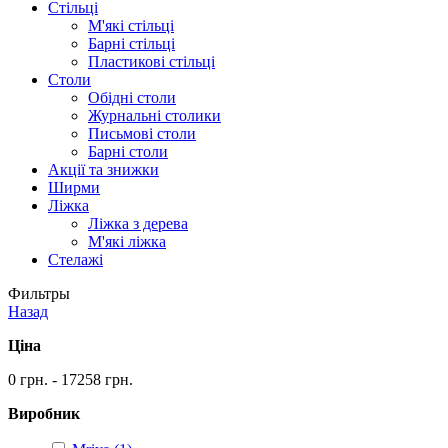
Стільці
М'які стільці
Барні стільці
Пластикові стільці
Столи
Обідні столи
Журнальні столики
Письмові столи
Барні столи
Акції та знижки
Ширми
Ліжка
Ліжка з дерева
М'які ліжка
Стелажі
Фильтры
Назад
Ціна
0 грн. - 17258 грн.
Виробник