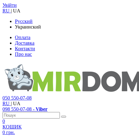
Увійти
RU
|
UA
Русский
Украинский
Оплата
Доставка
Контакти
Про нас
050
550-07-08
RU
|
UA
098
550-07-08
- Viber
0
КОШИК
0 грн.