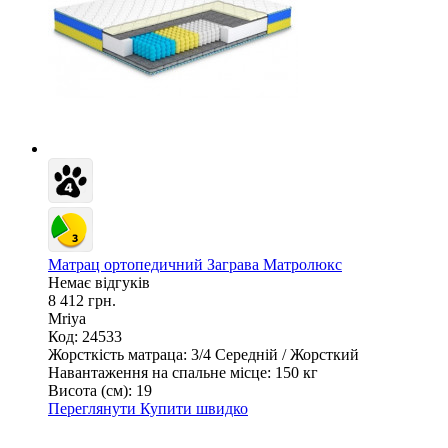
Матрац ортопедичний Заграва Матролюкс
Немає відгуків
8 412 грн.
Mriya
Код: 24533
Жорсткість матраца:
3/4 Середній / Жорсткий
Навантаження на спальне місце:
150 кг
Висота (см):
19
Переглянути
Купити швидко