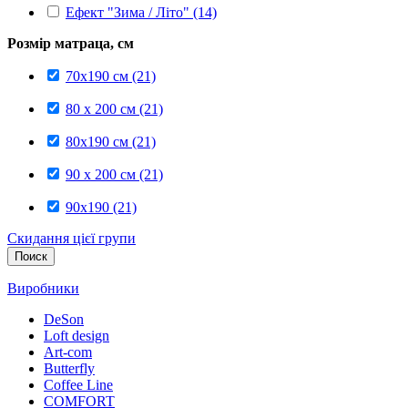
Ефект "Зима / Літо" (14)
Розмір матраца, см
70x190 см (21)
80 x 200 см (21)
80x190 см (21)
90 x 200 см (21)
90х190 (21)
Скидання цієї групи
Поиск
Виробники
DeSon
Loft design
Art-com
Butterfly
Coffee Line
COMFORT