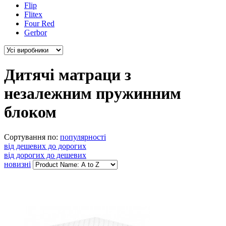
Flip
Flitex
Four Red
Gerbor
Дитячі матраци з
незалежним пружинним
блоком
Сортування по:
популярності
від дешевих до дорогих
від дорогих до дешевих
новизні