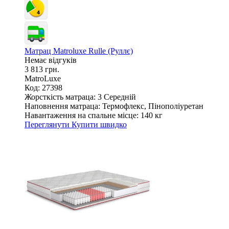
Матрац Matroluxe Rulle (Руллє)
Немає відгуків
3 813 грн.
MatroLuxe
Код: 27398
Жорсткість матраца:
3 Середній
Наповнення матраца:
Термофлекс, Пінополіуретан
Навантаження на спальне місце:
140 кг
Переглянути
Купити швидко