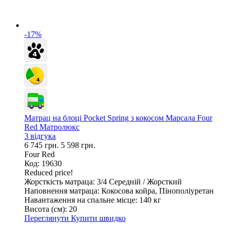
-17%
Матрац на блоці Pocket Spring з кокосом Марсала Four
Red Матролюкс
3 відгука
6 745 грн.
5 598 грн.
Four Red
Код: 19630
Reduced price!
Жорсткість матраца:
3/4 Середній / Жорсткий
Наповнення матраца:
Кокосова койра, Пінополіуретан
Навантаження на спальне місце:
140 кг
Висота (см):
20
Переглянути
Купити швидко