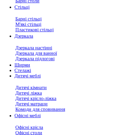
Барні столи
Стільці
Барні стільці
М'які стільці
Пластикові стільці
Дзеркала
Дзеркала настінні
Дзеркала для ванної
Дзеркала підлогові
Ширми
Стелажі
Дитячі меблі
Дитячі кімнати
Дитячі ліжка
Дитячі крісло-ліжка
Дитячі матраци
Комоди для сповивання
Офісні меблі
Офісні крісла
Офісні столи