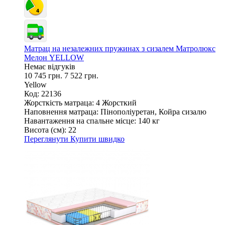
Матрац на незалежних пружинах з сизалем Матролюкс
Мелон YELLOW
Немає відгуків
10 745 грн.
7 522 грн.
Yellow
Код: 22136
Жорсткість матраца:
4 Жорсткий
Наповнення матраца:
Пінополіуретан, Койра сизалю
Навантаження на спальне місце:
140 кг
Висота (см):
22
Переглянути
Купити швидко