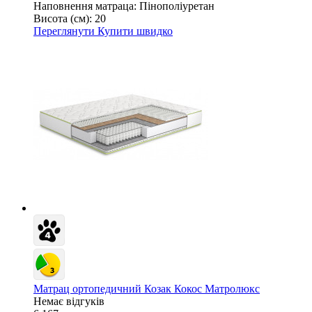
Наповнення матраца:
Пінополіуретан
Висота (см):
20
Переглянути
Купити швидко
Матрац ортопедичний Козак Кокос Матролюкс
Немає відгуків