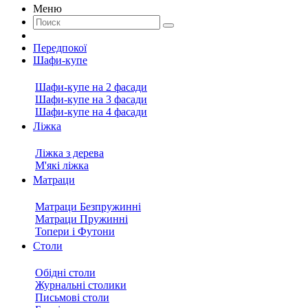
Меню
Передпокої
Шафи-купе
Шафи-купе на 2 фасади
Шафи-купе на 3 фасади
Шафи-купе на 4 фасади
Ліжка
Ліжка з дерева
М'які ліжка
Матраци
Матраци Безпружинні
Матраци Пружинні
Топери і Футони
Столи
Обідні столи
Журнальні столики
Письмові столи