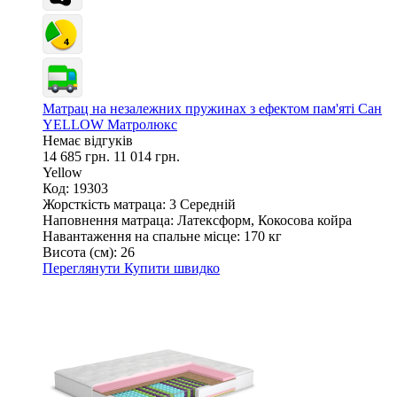
Матрац на незалежних пружинах з ефектом пам'яті Сан
YELLOW Матролюкс
Немає відгуків
14 685 грн.
11 014 грн.
Yellow
Код: 19303
Жорсткість матраца:
3 Середній
Наповнення матраца:
Латексформ, Кокосова койра
Навантаження на спальне місце:
170 кг
Висота (см):
26
Переглянути
Купити швидко