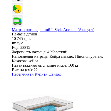
Матрац ортопедичний InStyle Account (Аккаунт)
Немає відгуків
10 745 грн.
InStyle
Код: 23815
Жорсткість матраца:
4 Жорсткий
Наповнення матраца:
Койра сизалю, Пінополіуретан,
Кокосова койра
Навантаження на спальне місце:
160 кг
Висота (см):
22
Переглянути
Купити швидко