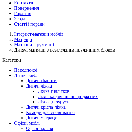
Контакти
Повернення
Гарантія
Згода
Статті і поради
Інтернет-магазин меблів
Матраци
Матраци Пружинні
Дитячі матраци з незалежним пружинним блоком
Категорії
Передпокої
Дитячі меблі
Дитячі кімнати
Дитячі ліжка
Ліжка підліткові
Ліжечка для новонароджених
Ліжка двоярусні
Дитячі крісла-ліжка
Комоди для сповивання
Дитячі матраци
Офісні меблі
Офісні крісла