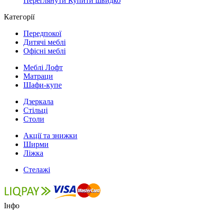
Переглянути
Купити швидко
Категорії
Передпокої
Дитячі меблі
Офісні меблі
Меблі Лофт
Матраци
Шафи-купе
Дзеркала
Стільці
Столи
Акції та знижки
Ширми
Ліжка
Стелажі
Інфо