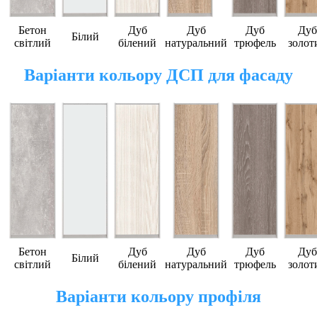
Бетон
Дуб
Дуб
Дуб
Дуб
Білий
світлий
білений
натуральний
трюфель
золот
Варіанти кольору ДСП для фасаду
Бетон
Дуб
Дуб
Дуб
Дуб
Білий
світлий
білений
натуральний
трюфель
золот
Варіанти кольору профіля