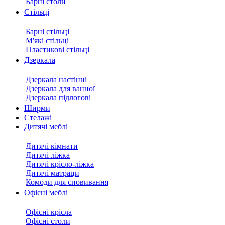
Барні столи
Стільці
Барні стільці
М'які стільці
Пластикові стільці
Дзеркала
Дзеркала настінні
Дзеркала для ванної
Дзеркала підлогові
Ширми
Стелажі
Дитячі меблі
Дитячі кімнати
Дитячі ліжка
Дитячі крісло-ліжка
Дитячі матраци
Комоди для сповивання
Офісні меблі
Офісні крісла
Офісні столи