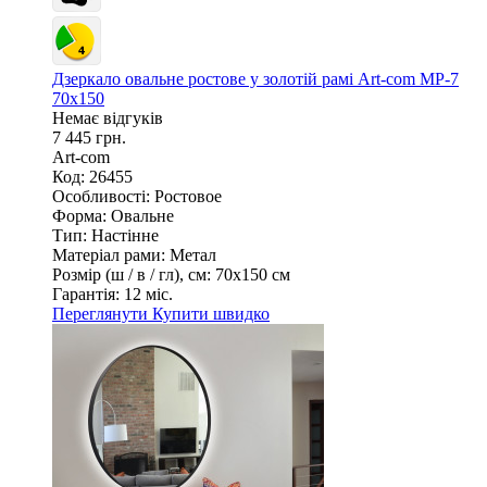
Дзеркало овальне ростове у золотій рамі Art-com МР-7
70x150
Немає відгуків
7 445 грн.
Art-com
Код: 26455
Особливості:
Ростовое
Форма:
Овальне
Тип:
Настінне
Матеріал рами:
Метал
Розмір (ш / в / гл), см:
70х150 см
Гарантія:
12 міс.
Переглянути
Купити швидко