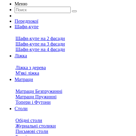
Меню
Передпокої
Шафи-купе
Шафи-купе на 2 фасади
Шафи-купе на 3 фасади
Шафи-купе на 4 фасади
Ліжка
Ліжка з дерева
М'які ліжка
Матраци
Матраци Безпружинні
Матраци Пружинні
Топери і Футони
Столи
Обідні столи
Журнальні столики
Письмові столи