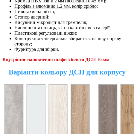
Кромка ПВХ зовні 2 мм (всередині 0,45 мм);
Профіль з алюмінію 1,2 мм, колір срібло;
Пилозахисна щітка;
Cтопор дверний;
Висувний мікроліфт для тремпелів;
Наповнення полиць, як на картинках в галерії;
Пластикові регульовані ніжки;
Конструкція універсальна збирається на ліву і праву
сторону;
Фурнітура для збірки.
Внутрішнє наповнення шафи з білого ДСП 16 мм
Варіанти кольору ДСП для корпусу