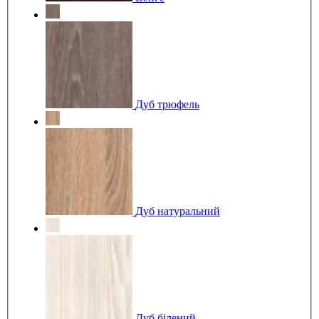
Дуб трюфель
Дуб натуральний
Дуб білений