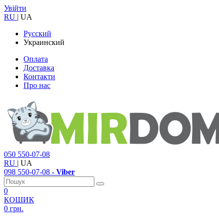
Увійти
RU
|
UA
Русский
Украинский
Оплата
Доставка
Контакти
Про нас
050
550-07-08
RU
|
UA
098
550-07-08
- Viber
0
КОШИК
0 грн.