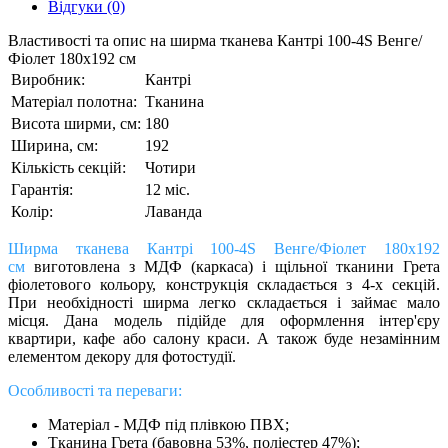
Відгуки (0)
Властивості та опис на ширма тканева Кантрі 100-4S Венге/
Фіолет 180х192 см
Виробник:
Кантрі
Матеріал полотна:
Тканина
Висота ширми, см:
180
Ширина, см:
192
Кількість секцій:
Чотири
Гарантія:
12 міс.
Колір:
Лаванда
Ширма тканева Кантрі 100-4S Венге/Фіолет 180х192
см
виготовлена ​​з МДФ (каркаса) і щільної тканини Грета
фіолетового кольору, конструкція складається з 4-х секцій.
При необхідності ширма легко складається і займає мало
місця. Дана модель підійде для оформлення інтер'єру
квартири, кафе або салону краси. А також буде незамінним
елементом декору для фотостудії.
Особливості та переваги: ​​
Матеріал - МДФ під плівкою ПВХ;
Тканина Грета (бавовна 53%, поліестер 47%);