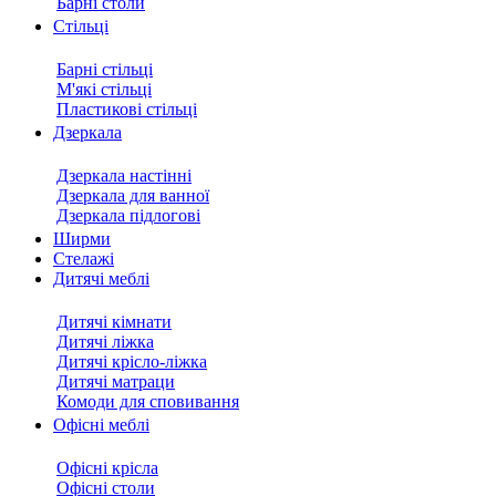
Барні столи
Стільці
Барні стільці
М'які стільці
Пластикові стільці
Дзеркала
Дзеркала настінні
Дзеркала для ванної
Дзеркала підлогові
Ширми
Стелажі
Дитячі меблі
Дитячі кімнати
Дитячі ліжка
Дитячі крісло-ліжка
Дитячі матраци
Комоди для сповивання
Офісні меблі
Офісні крісла
Офісні столи