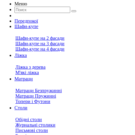
Меню
Передпокої
Шафи-купе
Шафи-купе на 2 фасади
Шафи-купе на 3 фасади
Шафи-купе на 4 фасади
Ліжка
Ліжка з дерева
М'які ліжка
Матраци
Матраци Безпружинні
Матраци Пружинні
Топери і Футони
Столи
Обідні столи
Журнальні столики
Письмові столи