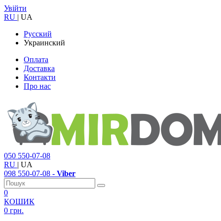
Увійти
RU
|
UA
Русский
Украинский
Оплата
Доставка
Контакти
Про нас
050
550-07-08
RU
|
UA
098
550-07-08
- Viber
0
КОШИК
0 грн.