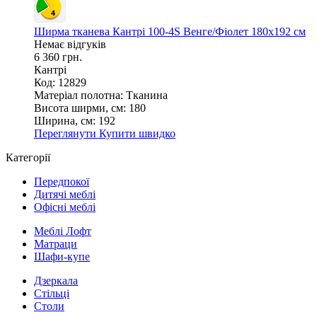
Ширма тканева Кантрі 100-4S Венге/Фіолет 180х192 см
Немає відгуків
6 360 грн.
Кантрі
Код: 12829
Матеріал полотна:
Тканина
Висота ширми, см:
180
Ширина, см:
192
Переглянути
Купити швидко
Категорії
Передпокої
Дитячі меблі
Офісні меблі
Меблі Лофт
Матраци
Шафи-купе
Дзеркала
Стільці
Столи