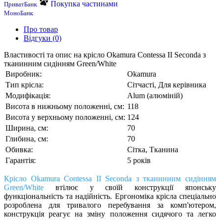
Покупка частинами
ПриватБанк
МоноБанк
Про товар
Відгуки (0)
Властивості та опис на крісло Okamura Contessa II Seconda з
тканинним сидінням Green/White
Виробник:
Okamura
Тип крісла:
Сітчасті, Для керівника
Модифікація:
Alum (алюміній)
Висота в нижньому положенні, см:
118
Висота у верхньому положенні, см:
124
Ширина, см:
70
Глибина, см:
70
Обивка:
Сітка, Тканина
Гарантія:
5 років
Крісло Okamura Contessa II Seconda з тканинним сидінням
Green/White
втілює у своїй конструкції японську
функціональність та надійність. Ергономіка крісла спеціально
розроблена для тривалого перебування за комп'ютером,
конструкція реагує на зміну положення сидячого та легко