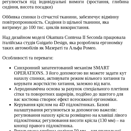
регулюється під індивідуальні вимоги (зростання, глибина
сидіння, висота посадки)
Оббивка спинки із сітчастої тканини, забезпечує відмінну
повітропроникність. Сидіння із щільної тканини, яка
витримує до 100 тис. циклів використання.
Над дизайном моделі Okamura Contessa II Seconda працювала
італійська студія Guigario Design, яка розробляла ергономіку
таких автомобілів як Мазераті та Альфа Ромео.
Особливості та переваги:
Синхронний запатентований механізм SMART
OPERATIONS. З його допомогою ви можете задати кут
нахилу спинки, активувати режим вільного хитання та
керувати жорсткістю хитання, залежно від ваги.
Аеродинамічна основа за рахунок спеціального плетіння
сітки та поворотних шарнірів, подібно до зшитого для
вас костюма створює ефект всеосяжної ергономіки.
Керування кріслом на 4D підлокітниках. Базові
налаштування регулюються за допомогою важелів:
регулювання нахилу крісла розміщено на клавіші лівого
підлокітника; регулювання висоти крісла (130 мм) – на
кнопці правого підлокітника.
Регульована глибина сидіння 50 мм – для правильної