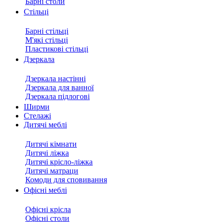
Барні столи
Стільці
Барні стільці
М'які стільці
Пластикові стільці
Дзеркала
Дзеркала настінні
Дзеркала для ванної
Дзеркала підлогові
Ширми
Стелажі
Дитячі меблі
Дитячі кімнати
Дитячі ліжка
Дитячі крісло-ліжка
Дитячі матраци
Комоди для сповивання
Офісні меблі
Офісні крісла
Офісні столи