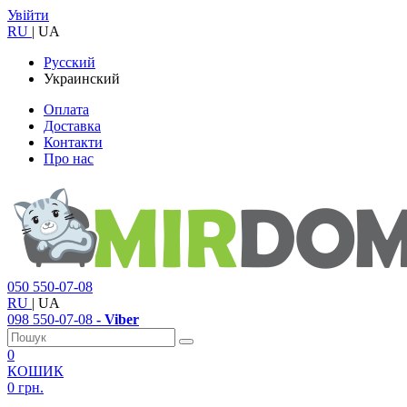
Увійти
RU
|
UA
Русский
Украинский
Оплата
Доставка
Контакти
Про нас
050
550-07-08
RU
|
UA
098
550-07-08
- Viber
0
КОШИК
0 грн.