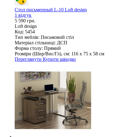
Стол письменный L-10 Loft design
1 відгук
5 590 грн.
Loft design
Код: 5454
Тип меблів:
Письмовий стіл
Матеріал стільниці:
ДСП
Форма столу:
Прямий
Розміри (Шир/Вис/Гл), см:
116 х 75 х 58 см
Переглянути
Купити швидко