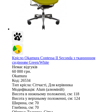
Крісло Okamura Contessa II Seconda з тканинним
сидінням Green/White
Немає відгуків
60 000 грн.
Okamura
Код: 26534
Тип крісла:
Сітчасті, Для керівника
Модифікація:
Alum (алюміній)
Висота в нижньому положенні, см:
118
Висота у верхньому положенні, см:
124
Ширина, см:
70
Глибина, см:
70
Обивка:
Тканина, Сітка