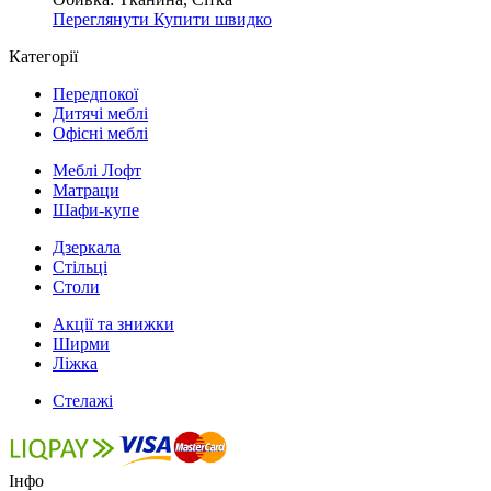
Переглянути
Купити швидко
Категорії
Передпокої
Дитячі меблі
Офісні меблі
Меблі Лофт
Матраци
Шафи-купе
Дзеркала
Стільці
Столи
Акції та знижки
Ширми
Ліжка
Стелажі
Інфо