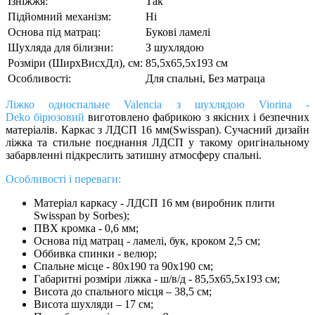
Ізніжжя:
Так
Підйомний механізм:
Ні
Основа під матрац:
Букові ламелі
Шухляда для білизни:
З шухлядою
Розміри (ШирxВисxДл), см:
85,5х65,5х193 см
Особливості:
Для спальні, Без матраца
Ліжко односпальне Valencia з шухлядою Viorina -
Deko бірюзовий
виготовлено фабрикою з якісних і безпечних
матеріалів. Каркас з ЛДСП 16 мм(Swisspan). Сучасний дизайн
ліжка та стильне поєднання ЛДСП у такому оригінальному
забарвленні підкреслить затишну атмосферу спальні.
Особливості і переваги:
Матеріал каркасу - ЛДСП 16 мм (виробник плити
Swisspan by Sorbes);
ПВХ кромка - 0,6 мм;
Основа під матрац - ламелі, бук, кроком 2,5 см;
Оббивка спинки - велюр;
Спальне місце - 80х190 та 90х190 см;
Габаритні розміри ліжка - ш/в/д - 85,5х65,5х193 см;
Висота до спального місця – 38,5 см;
Висота шухляди – 17 см;