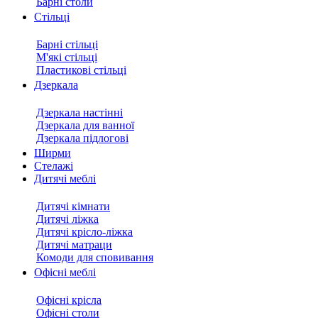
Барні столи
Стільці
Барні стільці
М'які стільці
Пластикові стільці
Дзеркала
Дзеркала настінні
Дзеркала для ванної
Дзеркала підлогові
Ширми
Стелажі
Дитячі меблі
Дитячі кімнати
Дитячі ліжка
Дитячі крісло-ліжка
Дитячі матраци
Комоди для сповивання
Офісні меблі
Офісні крісла
Офісні столи