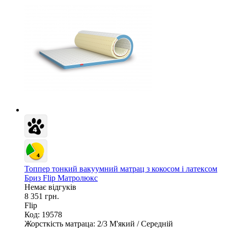
Топпер тонкий вакуумний матрац з кокосом і латексом
Бриз Flip Матролюкс
Немає відгуків
8 351 грн.
Flip
Код: 19578
Жорсткість матраца:
2/3 М'який / Середній