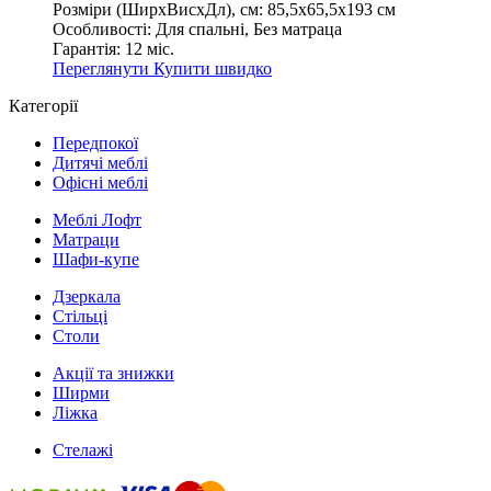
Розміри (ШирxВисxДл), см:
85,5х65,5х193 см
Особливості:
Для спальні, Без матраца
Гарантія:
12 міс.
Переглянути
Купити швидко
Категорії
Передпокої
Дитячі меблі
Офісні меблі
Меблі Лофт
Матраци
Шафи-купе
Дзеркала
Стільці
Столи
Акції та знижки
Ширми
Ліжка
Стелажі