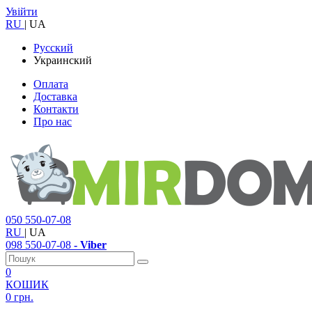
Увійти
RU
|
UA
Русский
Украинский
Оплата
Доставка
Контакти
Про нас
050
550-07-08
RU
|
UA
098
550-07-08
- Viber
0
КОШИК
0 грн.