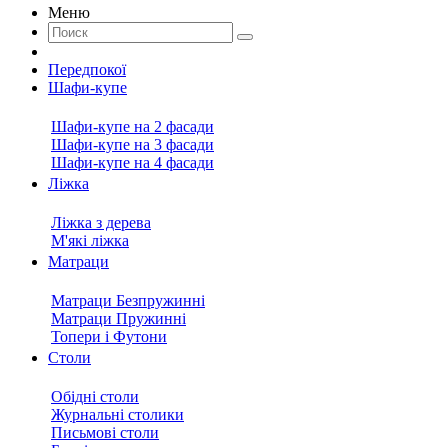
Меню
Передпокої
Шафи-купе
Шафи-купе на 2 фасади
Шафи-купе на 3 фасади
Шафи-купе на 4 фасади
Ліжка
Ліжка з дерева
М'які ліжка
Матраци
Матраци Безпружинні
Матраци Пружинні
Топери і Футони
Столи
Обідні столи
Журнальні столики
Письмові столи