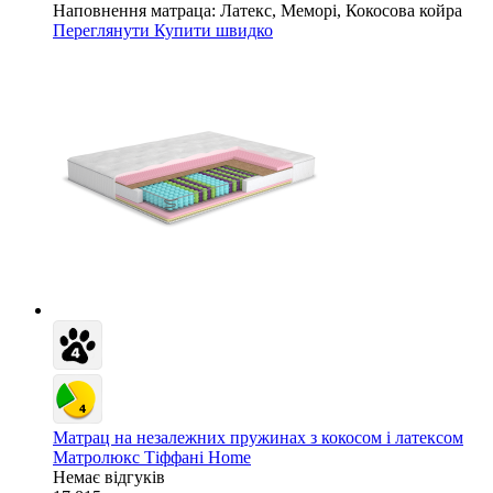
Наповнення матраца:
Латекс, Меморі, Кокосова койра
Переглянути
Купити швидко
Матрац на незалежних пружинах з кокосом і латексом
Матролюкс Тіффані Home
Немає відгуків