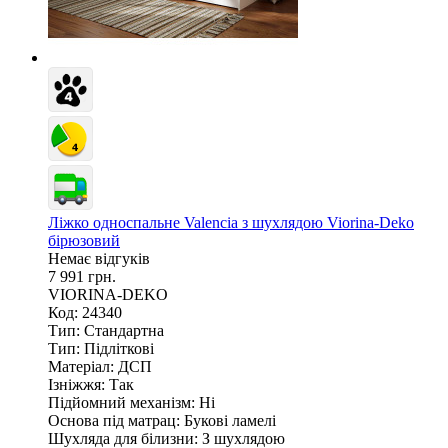
Ліжко односпальне Valencia з шухлядою Viorina-Deko
бірюзовий
Немає відгуків
7 991 грн.
VIORINA-DEKO
Код: 24340
Тип:
Стандартна
Тип:
Підліткові
Матеріал:
ДСП
Ізніжжя:
Так
Підйомний механізм:
Ні
Основа під матрац:
Букові ламелі
Шухляда для білизни:
З шухлядою