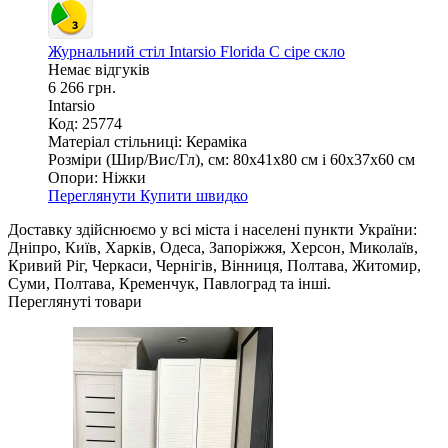
Журнальний стіл Intarsio Florida C сіре скло
Немає відгуків
6 266 грн.
Intarsio
Код: 25774
Матеріал стільниці:
Кераміка
Розміри (Шир/Вис/Гл), см:
80х41х80 см і 60х37х60 см
Опори:
Ніжки
Переглянути
Купити швидко
Доставку здійснюємо у всі міста і населені пункти України:
Дніпро, Київ, Харків, Одеса, Запоріжжя, Херсон, Миколаїв,
Кривий Ріг, Черкаси, Чернігів, Вінниця, Полтава, Житомир,
Суми, Полтава, Кременчук, Павлоград та інші.
Переглянуті товари