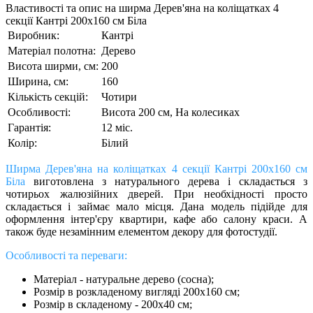
Властивості та опис на ширма Дерев'яна на коліщатках 4
секції Кантрі 200х160 см Біла
Виробник:
Кантрі
Матеріал полотна:
Дерево
Висота ширми, см:
200
Ширина, см:
160
Кількість секцій:
Чотири
Особливості:
Висота 200 см, На колесиках
Гарантія:
12 міс.
Колір:
Білий
Ширма Дерев'яна на коліщатках 4 секції Кантрі 200х160 см
Біла
виготовлена ​​з натурального дерева і складається з
чотирьох жалюзійних дверей. При необхідності просто
складається і займає мало місця. Дана модель підійде для
оформлення інтер'єру квартири, кафе або салону краси. А
також буде незамінним елементом декору для фотостудії.
Особливості та переваги: ​​
Матеріал - натуральне дерево (сосна);
Розмір в розкладеному вигляді 200х160 см;
Розмір в складеному - 200х40 см;