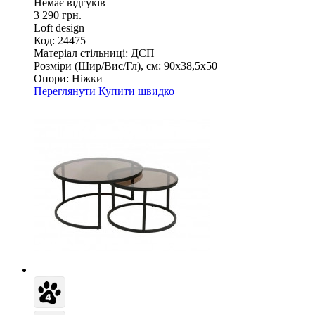
Немає відгуків
3 290 грн.
Loft design
Код: 24475
Матеріал стільниці:
ДСП
Розміри (Шир/Вис/Гл), см:
90х38,5х50
Опори:
Ніжки
Переглянути
Купити швидко