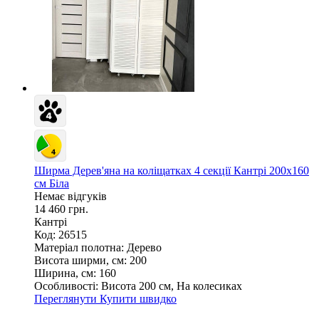
Ширма Дерев'яна на коліщатках 4 секції Кантрі 200х160
см Біла
Немає відгуків
14 460 грн.
Кантрі
Код: 26515
Матеріал полотна:
Дерево
Висота ширми, см:
200
Ширина, см:
160
Особливості:
Висота 200 см, На колесиках
Переглянути
Купити швидко