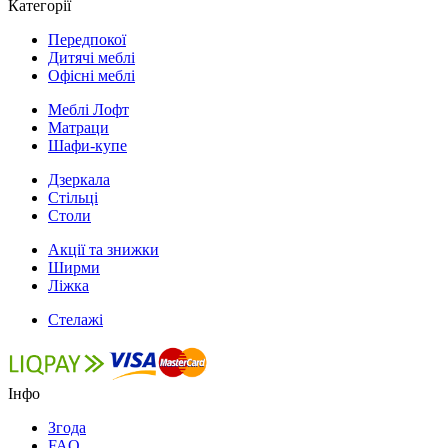
Категорії
Передпокої
Дитячі меблі
Офісні меблі
Меблі Лофт
Матраци
Шафи-купе
Дзеркала
Стільці
Столи
Акції та знижки
Ширми
Ліжка
Стелажі
Інфо
Згода
FAQ