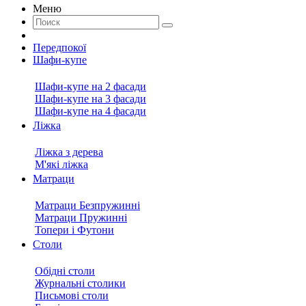
Меню
Передпокої
Шафи-купе
Шафи-купе на 2 фасади
Шафи-купе на 3 фасади
Шафи-купе на 4 фасади
Ліжка
Ліжка з дерева
М'які ліжка
Матраци
Матраци Безпружинні
Матраци Пружинні
Топери і Футони
Столи
Обідні столи
Журнальні столики
Письмові столи