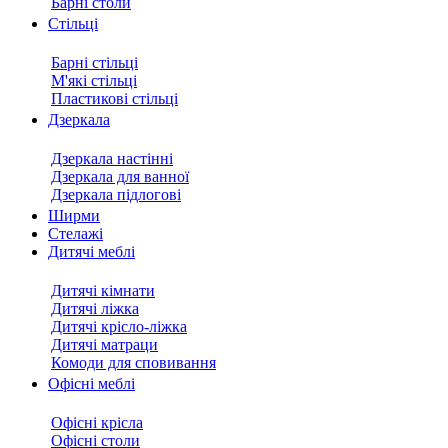
Барні столи
Стільці
Барні стільці
М'які стільці
Пластикові стільці
Дзеркала
Дзеркала настінні
Дзеркала для ванної
Дзеркала підлогові
Ширми
Стелажі
Дитячі меблі
Дитячі кімнати
Дитячі ліжка
Дитячі крісло-ліжка
Дитячі матраци
Комоди для сповивання
Офісні меблі
Офісні крісла
Офісні столи