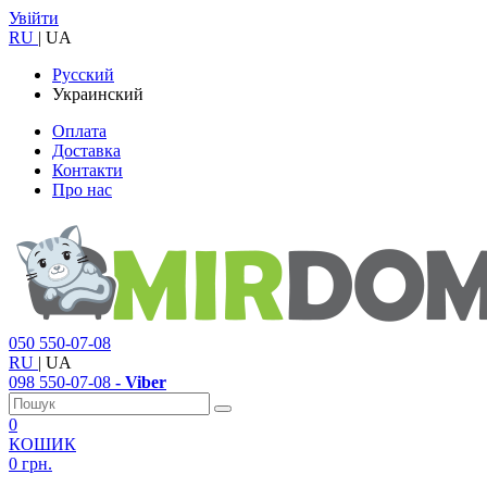
Увійти
RU
|
UA
Русский
Украинский
Оплата
Доставка
Контакти
Про нас
050
550-07-08
RU
|
UA
098
550-07-08
- Viber
0
КОШИК
0 грн.