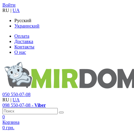
Войти
RU
|
UA
Русский
Украинский
Оплата
Доставка
Контакты
О нас
050
550-07-08
RU
|
UA
098
550-07-08
- Viber
0
Корзина
0 грн.