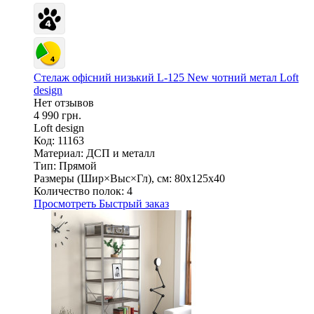
Стелаж офісний низький L-125 New чотний метал Loft
design
Нет отзывов
4 990 грн.
Loft design
Код: 11163
Материал:
ДСП и металл
Тип:
Прямой
Размеры (Шир×Выс×Гл), см:
80х125х40
Количество полок:
4
Просмотреть
Быстрый заказ