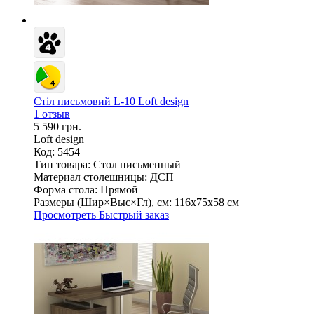
Стіл письмовий L-10 Loft design
1 отзыв
5 590 грн.
Loft design
Код: 5454
Тип товара:
Стол письменный
Материал столешницы:
ДСП
Форма стола:
Прямой
Размеры (Шир×Выс×Гл), см:
116х75х58 см
Просмотреть
Быстрый заказ