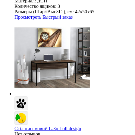
Материал:
ДСП
Количество ящиков:
3
Размеры (Шир×Выс×Гл), см:
42х50х65
Просмотреть
Быстрый заказ
Стіл письмовий L-3p Loft design
Нет отзывов