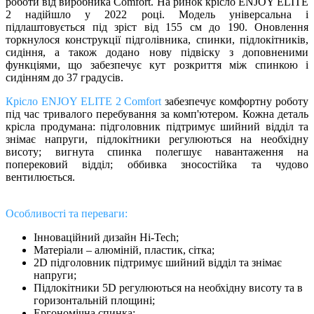
роботи від виробника Comfort. На ринок крісло ENJOY ELITE
2 надійшло у 2022 році. Модель універсальна і
підлаштовується під зріст від 155 см до 190. Оновлення
торкнулося конструкції підголівника, спинки, підлокітників,
сидіння, а також додано нову підвіску з доповненими
функціями, що забезпечує кут розкриття між спинкою і
сидінням до 37 градусів.
Крісло ENJOY ELITE 2 Comfort
забезпечує комфортну роботу
під час тривалого перебування за комп'ютером. Кожна деталь
крісла продумана: підголовник підтримує шийний відділ та
знімає напруги, підлокітники регулюються на необхідну
висоту; вигнута спинка полегшує навантаження на
поперековий відділ; оббивка зносостійка та чудово
вентилюється.
Особливості та переваги:
Інноваційний дизайн Hi-Tech;
Матеріали – алюміній, пластик, сітка;
2D підголовник підтримує шийний відділ та знімає
напруги;
Підлокітники 5D регулюються на необхідну висоту та в
горизонтальній площині;
Ергономічна спинка;