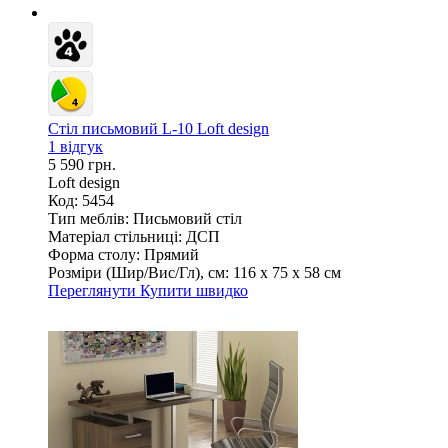
Стіл письмовий L-10 Loft design
1 відгук
5 590 грн.
Loft design
Код: 5454
Тип меблів:
Письмовий стіл
Матеріал стільниці:
ДСП
Форма столу:
Прямий
Розміри (Шир/Вис/Гл), см:
116 х 75 х 58 см
Переглянути
Купити швидко