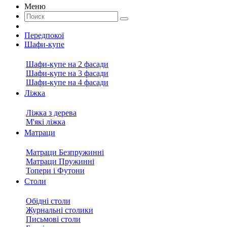
Меню
Передпокої
Шафи-купе
Шафи-купе на 2 фасади
Шафи-купе на 3 фасади
Шафи-купе на 4 фасади
Ліжка
Ліжка з дерева
М'які ліжка
Матраци
Матраци Безпружинні
Матраци Пружинні
Топери і Футони
Столи
Обідні столи
Журнальні столики
Письмові столи