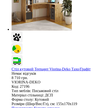
Стіл кутовий Teenager Viorina-Deko Тахо/Графіт
Немає відгуків
8 710 грн.
VIORINA-DEKO
Код: 27196
Тип меблів:
Письмовий стіл
Матеріал стільниці:
ДСП
Форма столу:
Кутовий
Розміри (Шир/Вис/Гл), см:
155х170х119