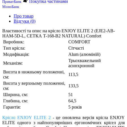
Покупка частинами
ПриватБанк
МоноБанк
Про товар
Відгуки (0)
Властивості та опис на крісло ENJOY ELITE 2 (EJE2-AB-
HAM-5D-L, СЕТКА T-168-B2 NATURAL) Comfort
Виробник:
COMFORT
Тип крісла:
Сітчасті
Модифікація:
Alum (алюміній)
Трьохважельний
Механізм:
асинхронний
Висота в нижньому положенні,
113,5
см:
Висота у верхньому положенні,
133,5
см:
Ширина, см:
51
Глибина, см:
64,5
Гарантія:
5 років
Крісло ENJOY ELITE 2
- це оновлена ​​версія крісла ENJOY
ELITE одного з найпопулярніших ергономічних крісел для