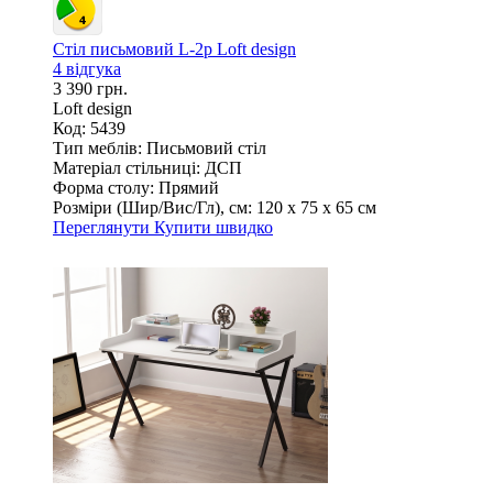
Стіл письмовий L-2p Loft design
4 відгука
3 390 грн.
Loft design
Код: 5439
Тип меблів:
Письмовий стіл
Матеріал стільниці:
ДСП
Форма столу:
Прямий
Розміри (Шир/Вис/Гл), см:
120 х 75 х 65 см
Переглянути
Купити швидко