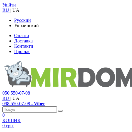
Увійти
RU
|
UA
Русский
Украинский
Оплата
Доставка
Контакти
Про нас
050
550-07-08
RU
|
UA
098
550-07-08
- Viber
0
КОШИК
0 грн.