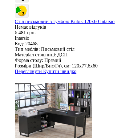
Стіл письмовий з тумбою Kubik 120х60 Intarsio
Немає відгуків
6 481 грн.
Intarsio
Код: 20468
Тип меблів:
Письмовий стіл
Матеріал стільниці:
ДСП
Форма столу:
Прямий
Розміри (Шир/Вис/Гл), см:
120х77,6х60
Переглянути
Купити швидко