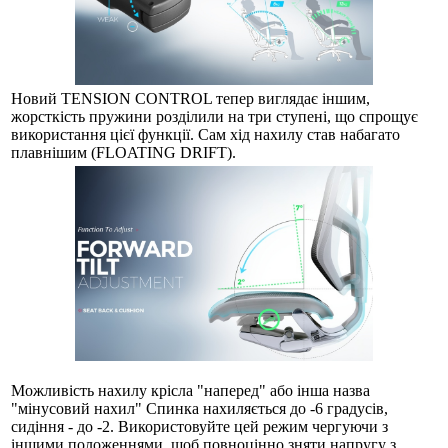
Новий TENSION CONTROL тепер виглядає іншим,
жорсткість пружини розділили на три ступені, що спрощує
використання цієї функції. Сам хід нахилу став набагато
плавнішим (FLOATING DRIFT).
Можливість нахилу крісла "наперед" або інша назва
"мінусовий нахил" Спинка нахиляється до -6 градусів,
сидіння - до -2. Використовуйте цей режим чергуючи з
іншими положеннями, щоб повноцінно зняти напругу з