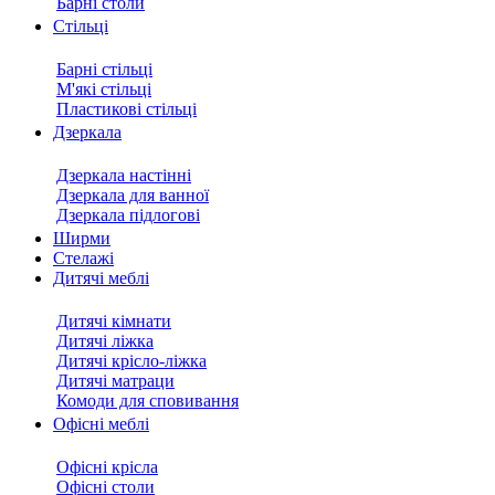
Барні столи
Стільці
Барні стільці
М'які стільці
Пластикові стільці
Дзеркала
Дзеркала настінні
Дзеркала для ванної
Дзеркала підлогові
Ширми
Стелажі
Дитячі меблі
Дитячі кімнати
Дитячі ліжка
Дитячі крісло-ліжка
Дитячі матраци
Комоди для сповивання
Офісні меблі
Офісні крісла
Офісні столи