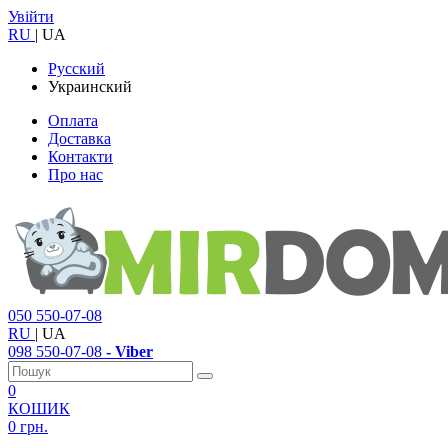
Увійти
RU
|
UA
Русский
Украинский
Оплата
Доставка
Контакти
Про нас
050
550-07-08
RU
|
UA
098
550-07-08
- Viber
0
КОШИК
0 грн.