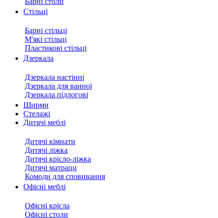
Барні столи
Стільці
Барні стільці
М'які стільці
Пластикові стільці
Дзеркала
Дзеркала настінні
Дзеркала для ванної
Дзеркала підлогові
Ширми
Стелажі
Дитячі меблі
Дитячі кімнати
Дитячі ліжка
Дитячі крісло-ліжка
Дитячі матраци
Комоди для сповивання
Офісні меблі
Офісні крісла
Офісні столи