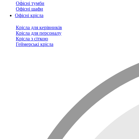
Офісні тумби
Офісні шафи
Офісні крісла
Крісла для керівників
Крісла для персоналу
Крісла з сіткою
Геймерські крісла