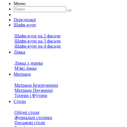
Меню
Передпокої
Шафи-купе
Шафи-купе на 2 фасади
Шафи-купе на 3 фасади
Шафи-купе на 4 фасади
Ліжка
Ліжка з дерева
М'які ліжка
Матраци
Матраци Безпружинні
Матраци Пружинні
Топери і Футони
Столи
Обідні столи
Журнальні столики
Письмові столи