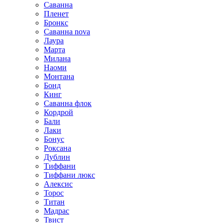
Саванна
Пленет
Бронкс
Саванна nova
Лаура
Марта
Милана
Наоми
Монтана
Бонд
Кинг
Саванна флок
Кордрой
Бали
Лаки
Бонус
Роксана
Дублин
Тиффани
Тиффани люкс
Алексис
Торос
Титан
Мадрас
Твист