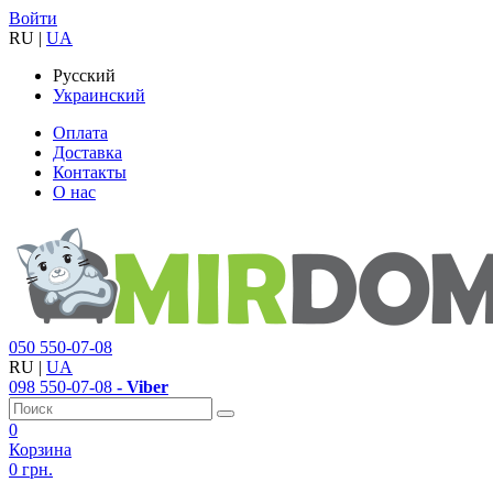
Войти
RU
|
UA
Русский
Украинский
Оплата
Доставка
Контакты
О нас
050
550-07-08
RU
|
UA
098
550-07-08
- Viber
0
Корзина
0 грн.