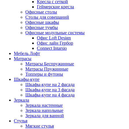
Кресла с сеткой
Геймерские кресла
Офисные столы
Столы для совещаний
Офисные шкафы
Офисные тумбы
Офисные модульные системы
Офис Loft Design
Офис лайн Гербор
Connect Intarsio
Мебель Лофт
Матрасы
Матрасы Беспружинные
Матрасы Пружинные
Топперы и футоны
Шкафы-купе
Шкафы-купе на 2 фасада
Шкафы-купе на 3 фасада
Шкафы-купе на 4 фасада
Зеркала
Зеркала настенные
Зеркала напольные
Зеркала для ванной
Стулья
Мягкие стулья