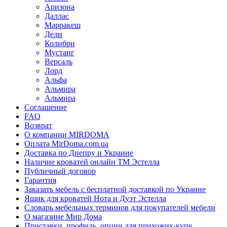
Аризона
Даллас
Марракеш
Дели
Колибри
Мустанг
Версаль
Лорд
Альфа
Альмира
Альмира
Соглашение
FAQ
Возврат
О компании MIRDOMA
Оплата MirDoma.com.ua
Доставка по Днепру и Украине
Наличие кроватей онлайн ТМ Эстелла
Публичный договор
Гарантия
Заказать мебель с бесплатной доставкой по Украине
Ящик для кроватей Нота и Дуэт Эстелла
Словарь мебельных терминов для покупателей мебели
О магазине Мир Дома
Приставки, профиль, опции для прихожих-купе